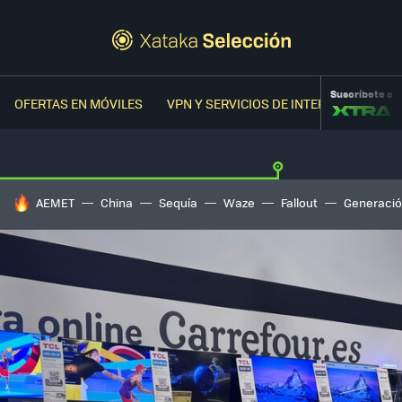
Suscríbete a
OFERTAS EN MÓVILES
VPN Y SERVICIOS DE INTERNET
OFER
HOY SE HABLA DE
AEMET
China
Sequía
Waze
Fallout
Generació