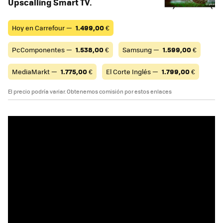
Upscalling Smart TV.
Hoy en Carrefour —
1.499,00
€
PcComponentes —
1.538,00
€
Samsung —
1.599,00
€
MediaMarkt —
1.775,00
€
El Corte Inglés —
1.799,00
€
El precio podría variar. Obtenemos comisión por estos enlaces