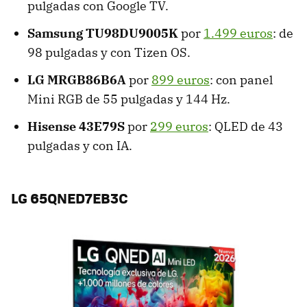
pulgadas con Google TV.
Samsung TU98DU9005K
por
1.499 euros
: de
98 pulgadas y con Tizen OS.
LG MRGB86B6A
por
899 euros
: con panel
Mini RGB de 55 pulgadas y 144 Hz.
Hisense 43E79S
por
299 euros
: QLED de 43
pulgadas y con IA.
LG 65QNED7EB3C