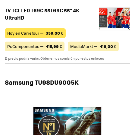
TV TCL LED T69C 55T69C 55" 4K
UltraHD
Hoy en Carrefour —
359,00
€
PcComponentes —
415,99
€
MediaMarkt —
419,00
€
El precio podría variar. Obtenemos comisión por estos enlaces
Samsung TU98DU9005K