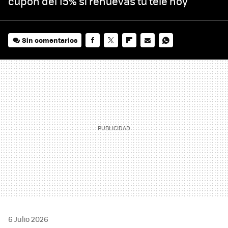
cupón del 15% si renuevas tu tele hoy
Sin comentarios
FACEBOOK
TWITTER
FLIPBOARD
E-
WHATSAPP
MAIL
6 Julio 2026