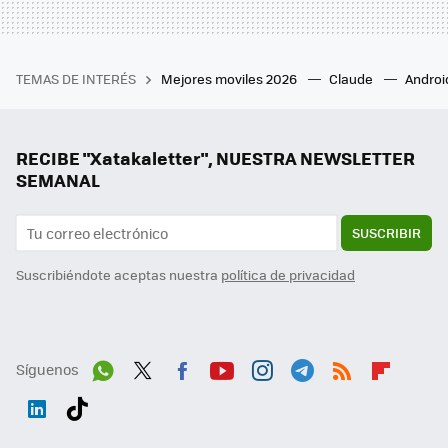
TEMAS DE INTERÉS
Mejores moviles 2026
Claude
Androi
RECIBE "Xatakaletter", NUESTRA NEWSLETTER
SEMANAL
SUSCRIBIR
Suscribiéndote aceptas nuestra
política de privacidad
Síguenos
Wh
Twit
Fac
You
Inst
Tele
RSS
Flip
ats
ter
ebo
tub
agr
gra
boa
Link
Tikt