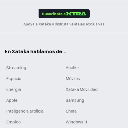
App
ok
e
am
m
rd
edI
ok
Suscríbete a
n
Apoya a Xataka y disfruta ventajas exclusivas
En Xataka hablamos de...
Streaming
Análisis
Espacio
Móviles
Energía
Xataka Movilidad
Apple
Samsung
Inteligencia artificial
China
Empleo
Windows 11