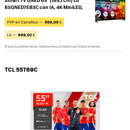
Smart TV QNED 65" (165,1 cm) LG
65QNED7EB3C con IA, 4K MiniLED,
PVP en Carrefour —
599,00
€
LG —
699,02
€
El precio podría variar. Obtenemos comisión por estos enlaces
TCL 55T69C