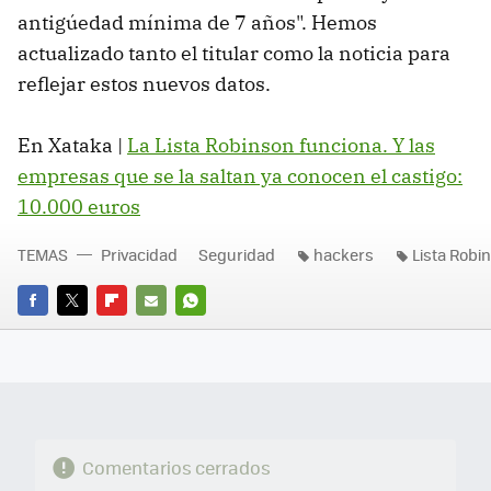
antigúedad mínima de 7 años". Hemos
actualizado tanto el titular como la noticia para
reflejar estos nuevos datos.
En Xataka |
La Lista Robinson funciona. Y las
empresas que se la saltan ya conocen el castigo:
10.000 euros
TEMAS
Privacidad
Seguridad
hackers
Lista Robi
FACEBOOK
TWITTER
FLIPBOARD
E-
WHATSAPP
MAIL
Comentarios cerrados