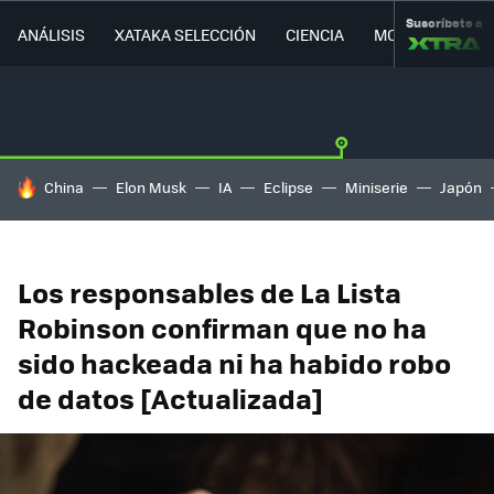
Suscríbete a
ANÁLISIS
XATAKA SELECCIÓN
CIENCIA
MOVILIDAD
HOY SE HABLA DE
China
Elon Musk
IA
Eclipse
Miniserie
Japón
Los responsables de La Lista
Robinson confirman que no ha
sido hackeada ni ha habido robo
de datos [Actualizada]