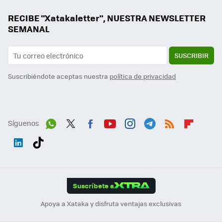
RECIBE "Xatakaletter", NUESTRA NEWSLETTER
SEMANAL
SUSCRIBIR
Suscribiéndote aceptas nuestra
política de privacidad
Síguenos
Wh
Twit
Fac
You
Inst
Tele
RSS
Flip
ats
ter
ebo
tub
agr
gra
boa
Link
Tikt
App
ok
e
am
m
rd
edI
ok
Suscríbete a
n
Apoya a Xataka y disfruta ventajas exclusivas