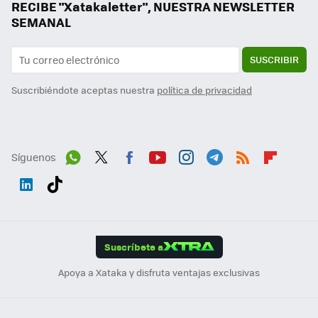
RECIBE "Xatakaletter", NUESTRA NEWSLETTER
SEMANAL
SUSCRIBIR
Suscribiéndote aceptas nuestra
política de privacidad
Síguenos
Wh
Twit
Fac
You
Inst
Tele
RSS
Flip
ats
ter
ebo
tub
agr
gra
boa
Link
Tikt
App
ok
e
am
m
rd
edI
ok
Suscríbete a
n
Apoya a Xataka y disfruta ventajas exclusivas