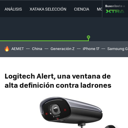
Suscríbete a
ANÁLISIS
XATAKA SELECCIÓN
CIENCIA
MOVILIDAD
HOY SE HABLA DE
AEMET
China
Generación Z
iPhone 17
Samsung G
Logitech Alert, una ventana de
alta definición contra ladrones