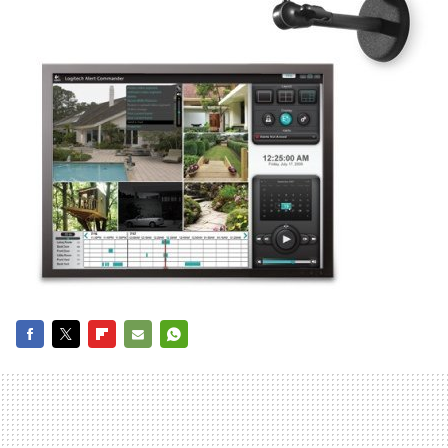
FACEBOOK
TWITTER
FLIPBOARD
E-
WHATSAPP
MAIL