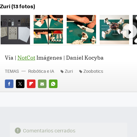
Zuri (13 fotos)
Ne
Vía |
NotCot
Imágenes | Daniel Kocyba
TEMAS
Robótica e IA
Zuri
Zoobotics
FACEBOOK
TWITTER
FLIPBOARD
E-
WHATSAPP
MAIL
Comentarios cerrados