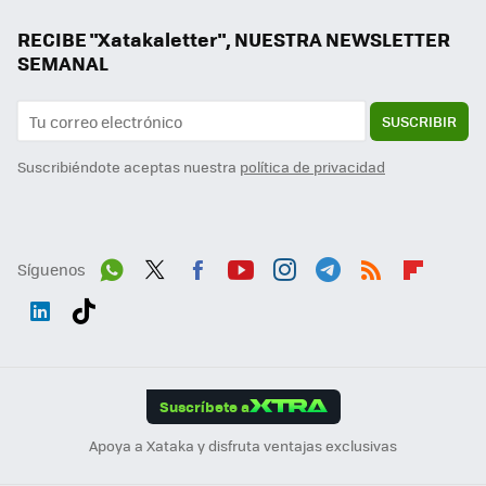
RECIBE "Xatakaletter", NUESTRA NEWSLETTER
SEMANAL
SUSCRIBIR
Suscribiéndote aceptas nuestra
política de privacidad
Síguenos
Wh
Twit
Fac
You
Inst
Tele
RSS
Flip
ats
ter
ebo
tub
agr
gra
boa
Link
Tikt
App
ok
e
am
m
rd
edI
ok
Suscríbete a
n
Apoya a Xataka y disfruta ventajas exclusivas