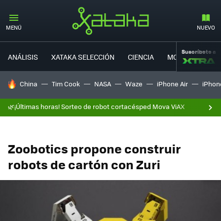
MENÚ
NUEVO
Suscríbete a
ANÁLISIS
XATAKA SELECCIÓN
CIENCIA
MOVILIDAD
HOY SE HABLA DE
China
Tim Cook
NASA
Waze
iPhone Air
iPhone
🌿¡Últimas horas! Sorteo de robot cortacésped Mova ViAX
Zoobotics propone construir
robots de cartón con Zuri