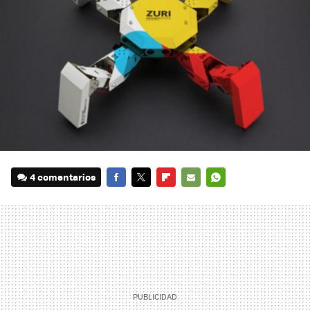
4 comentarios
FACEBOOK
TWITTER
FLIPBOARD
E-
WHATSAPP
MAIL