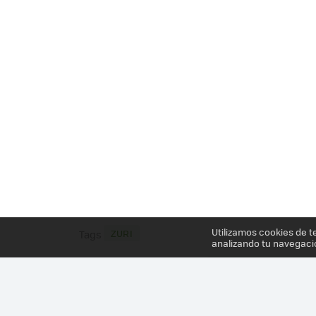
Utilizamos cookies de t
ZURI
Tags
analizando tu navegaci
Más información en el post
ZOOBOTICS PROPONE