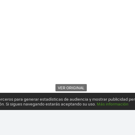
VER ORIGINAL
erceros para generar estadísticas de audiencia y mostrar publicidad pe
ón. Si sigues navegando estarás aceptando su uso.
Más información
 CONSTRUIR ROBOTS DE CARTÓN CON ZURI