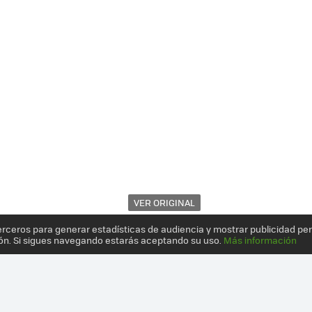
VER ORIGINAL
erceros para generar estadísticas de audiencia y mostrar publicidad pe
ón. Si sigues navegando estarás aceptando su uso.
Más información
 CONSTRUIR ROBOTS DE CARTÓN CON ZURI