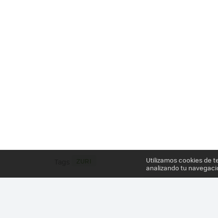
Utilizamos cookies de t
ZURI
Tags
analizando tu navegaci
Más información en el post
ZOOBOTICS PROPONE