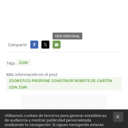
VER ORIGINAL
Compartir
FACEBOOK
X
E-
MAIL
ZURI
Tags
Más información en el post
ZOOBOTICS PROPONE CONSTRUIR ROBOTS DE CARTÓN
CON ZURI
Utilizamos cookies de terceros para generar estadísticas
de audiencia y mostrar publicidad personalizada
analizando tu navegación. Si sigues navegando estarás