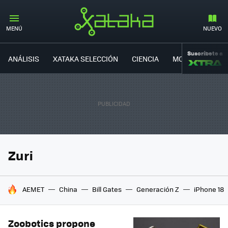
MENÚ
NUEVO
Suscríbete a
ANÁLISIS
XATAKA SELECCIÓN
CIENCIA
MOVILIDAD
Zuri
HOY SE HABLA DE
AEMET
China
Bill Gates
Generación Z
iPhone 18
Zoobotics propone