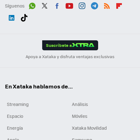
Síguenos
Wh
Twit
Fac
You
Inst
Tele
RSS
Flip
ats
ter
ebo
tub
agr
gra
boa
Link
Tikt
App
ok
e
am
m
rd
edI
ok
Suscríbete a
n
Apoya a Xataka y disfruta ventajas exclusivas
En Xataka hablamos de...
Streaming
Análisis
Espacio
Móviles
Energía
Xataka Movilidad
Apple
Samsung