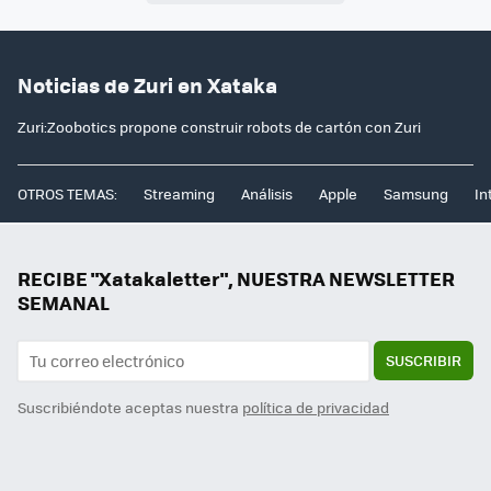
Noticias de Zuri en Xataka
Zuri:Zoobotics propone construir robots de cartón con Zuri
OTROS TEMAS:
Streaming
Análisis
Apple
Samsung
In
RECIBE "Xatakaletter", NUESTRA NEWSLETTER
SEMANAL
SUSCRIBIR
Suscribiéndote aceptas nuestra
política de privacidad