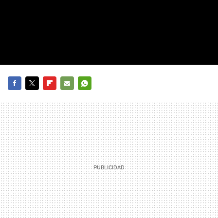
FACEBOOK
TWITTER
FLIPBOARD
E-
WHATSAPP
MAIL