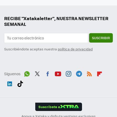
RECIBE "Xatakaletter", NUESTRA NEWSLETTER
SEMANAL
SUSCRIBIR
Suscribiéndote aceptas nuestra
política de privacidad
Síguenos
Wh
Twit
Fac
You
Inst
Tele
RSS
Flip
ats
ter
ebo
tub
agr
gra
boa
Link
Tikt
App
ok
e
am
m
rd
edI
ok
Suscríbete a
n
Apoya a Xataka y disfruta ventajas exclusivas