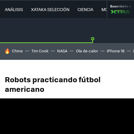
Suscríbete a
ANÁLISIS
XATAKA SELECCIÓN
CIENCIA
MOVILIDAD
HOY SE HABLA DE
China
Tim Cook
NASA
Ola de calor
iPhone 18
Robots practicando fútbol
americano