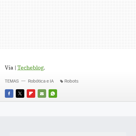
Vía |
Techeblog
.
TEMAS
Robótica e IA
Robots
FACEBOOK
TWITTER
FLIPBOARD
E-
WHATSAPP
MAIL