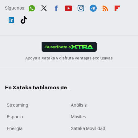
Síguenos
Wh
Twit
Fac
You
Inst
Tele
RSS
Flip
ats
ter
ebo
tub
agr
gra
boa
Link
Tikt
App
ok
e
am
m
rd
edI
ok
Suscríbete a
n
Apoya a Xataka y disfruta ventajas exclusivas
En Xataka hablamos de...
Streaming
Análisis
Espacio
Móviles
Energía
Xataka Movilidad