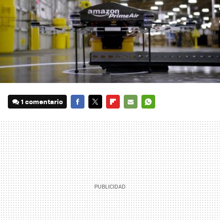
1 comentario
FACEBOOK
TWITTER
FLIPBOARD
E-
WHATSAPP
MAIL