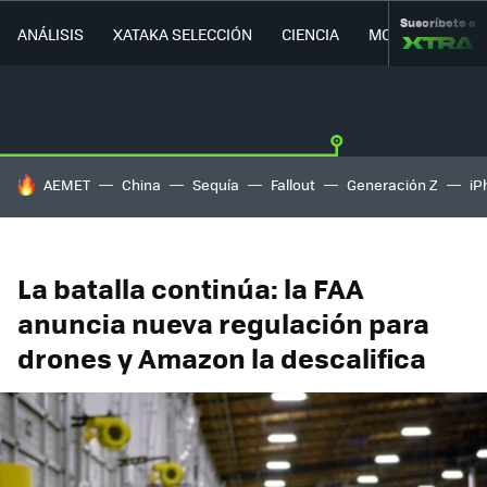
Suscríbete a
ANÁLISIS
XATAKA SELECCIÓN
CIENCIA
MOVILIDAD
HOY SE HABLA DE
AEMET
China
Sequía
Fallout
Generación Z
iP
La batalla continúa: la FAA
anuncia nueva regulación para
drones y Amazon la descalifica