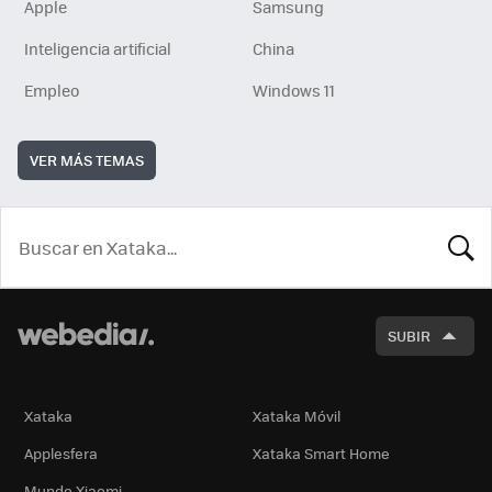
Apple
Samsung
Inteligencia artificial
China
Empleo
Windows 11
VER MÁS TEMAS
BUSCA
SUBIR
Xataka
Xataka Móvil
Applesfera
Xataka Smart Home
Mundo Xiaomi