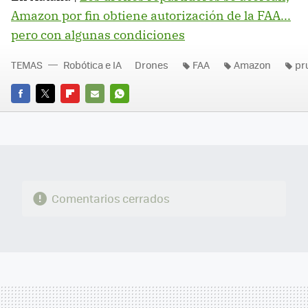
Amazon por fin obtiene autorización de la FAA...
pero con algunas condiciones
TEMAS
Robótica e IA
Drones
FAA
Amazon
pr
FACEBOOK
TWITTER
FLIPBOARD
E-
WHATSAPP
MAIL
Comentarios cerrados