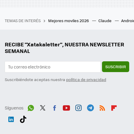
TEMAS DE INTERÉS
Mejores moviles 2026
Claude
Androi
RECIBE "Xatakaletter", NUESTRA NEWSLETTER
SEMANAL
SUSCRIBIR
Suscribiéndote aceptas nuestra
política de privacidad
Síguenos
Wh
Twit
Fac
You
Inst
Tele
RSS
Flip
ats
ter
ebo
tub
agr
gra
boa
Link
Tikt