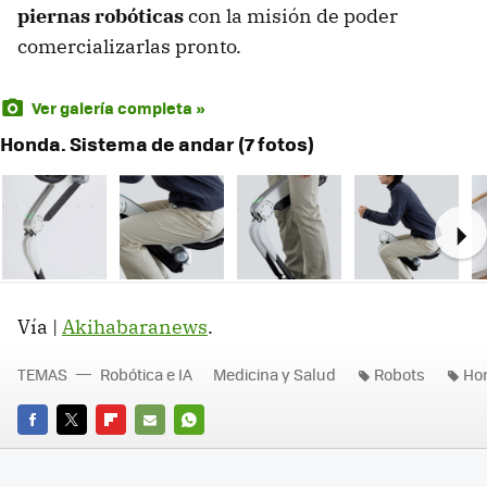
piernas robóticas
con la misión de poder
comercializarlas pronto.
Ver galería completa »
Honda. Sistema de andar (7 fotos)
Ne
Vía |
Akihabaranews
.
TEMAS
Robótica e IA
Medicina y Salud
Robots
Ho
FACEBOOK
TWITTER
FLIPBOARD
E-
WHATSAPP
MAIL