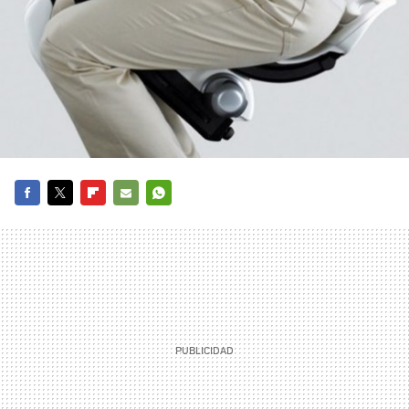
FACEBOOK
TWITTER
FLIPBOARD
E-
WHATSAPP
MAIL