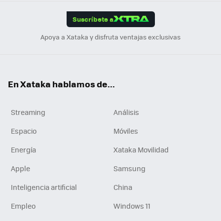
App
ok
e
am
m
rd
edI
ok
Suscríbete a
n
Apoya a Xataka y disfruta ventajas exclusivas
En Xataka hablamos de...
Streaming
Análisis
Espacio
Móviles
Energía
Xataka Movilidad
Apple
Samsung
Inteligencia artificial
China
Empleo
Windows 11