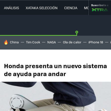
Suscríbete a
ANÁLISIS
XATAKA SELECCIÓN
CIENCIA
MOVILIDAD
HOY SE HABLA DE
China
Tim Cook
NASA
Ola de calor
iPhone 18
Honda presenta un nuevo sistema
de ayuda para andar