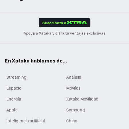
ats
ter
ebo
tub
agr
gra
boa
Link
Tikt
App
ok
e
am
m
rd
edI
ok
Suscríbete a
n
Apoya a Xataka y disfruta ventajas exclusivas
En Xataka hablamos de...
Streaming
Análisis
Espacio
Móviles
Energía
Xataka Movilidad
Apple
Samsung
Inteligencia artificial
China