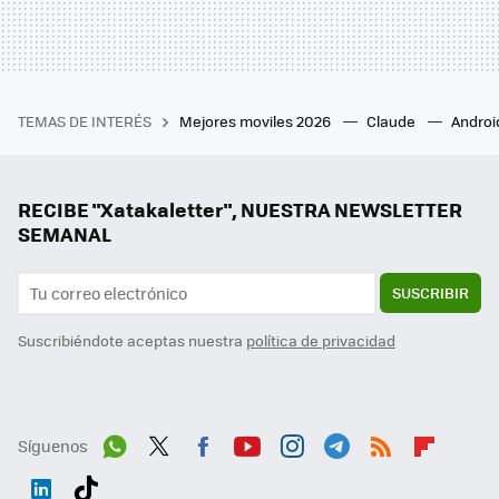
TEMAS DE INTERÉS
Mejores moviles 2026
Claude
Androi
RECIBE "Xatakaletter", NUESTRA NEWSLETTER
SEMANAL
SUSCRIBIR
Suscribiéndote aceptas nuestra
política de privacidad
Síguenos
Wh
Twit
Fac
You
Inst
Tele
RSS
Flip