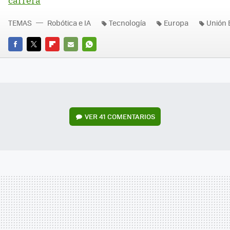
carrera
TEMAS
Robótica e IA
Tecnología
Europa
Unión 
FACEBOOK
TWITTER
FLIPBOARD
E-
WHATSAPP
MAIL
VER
41 COMENTARIOS