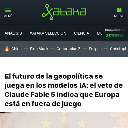
MENÚ
NUEVO
Suscríbete a
ANÁLISIS
XATAKA SELECCIÓN
CIENCIA
MOVILIDAD
HOY SE HABLA DE
China
Elon Musk
Generación Z
Eclipse
Christoph
El futuro de la geopolítica se
juega en los modelos IA: el veto de
Claude Fable 5 indica que Europa
está en fuera de juego