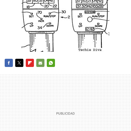
FACEBOOK
TWITTER
FLIPBOARD
E-
WHATSAPP
MAIL