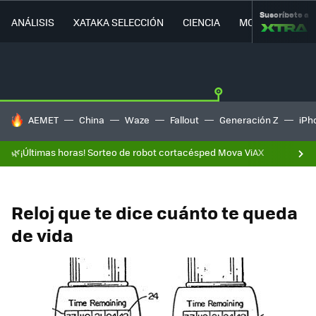
Suscríbete a
ANÁLISIS
XATAKA SELECCIÓN
CIENCIA
MOVILIDAD
HOY SE HABLA DE
AEMET
China
Waze
Fallout
Generación Z
iPh
🌿¡Últimas horas! Sorteo de robot cortacésped Mova ViAX
Reloj que te dice cuánto te queda
de vida