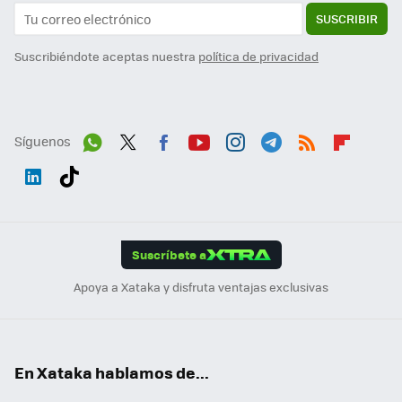
SUSCRIBIR
Suscribiéndote aceptas nuestra
política de privacidad
Síguenos
Wh
Twit
Fac
You
Inst
Tele
RSS
Flip
ats
ter
ebo
tub
agr
gra
boa
Link
Tikt
App
ok
e
am
m
rd
edI
ok
Suscríbete a
n
Apoya a Xataka y disfruta ventajas exclusivas
En Xataka hablamos de...