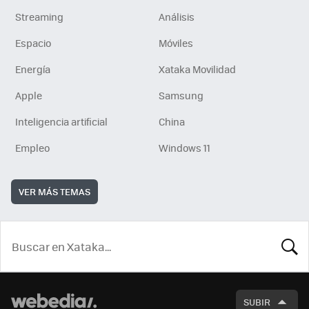
Streaming
Análisis
Espacio
Móviles
Energía
Xataka Movilidad
Apple
Samsung
Inteligencia artificial
China
Empleo
Windows 11
VER MÁS TEMAS
BUSCA
SUBIR