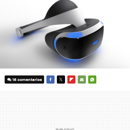
16 comentarios
FACEBOOK
TWITTER
FLIPBOARD
E-
WHATSAPP
MAIL