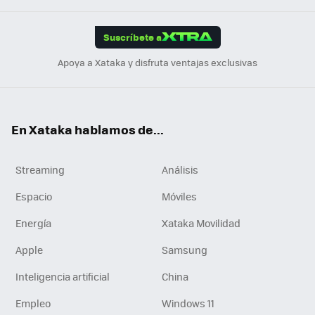
App
ok
e
am
m
rd
edI
ok
Suscríbete a
n
Apoya a Xataka y disfruta ventajas exclusivas
En Xataka hablamos de...
Streaming
Análisis
Espacio
Móviles
Energía
Xataka Movilidad
Apple
Samsung
Inteligencia artificial
China
Empleo
Windows 11