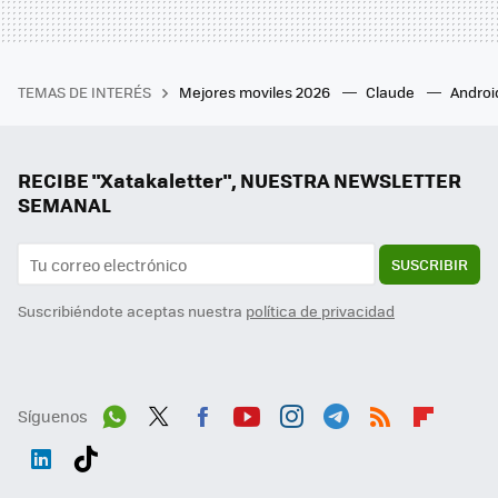
TEMAS DE INTERÉS
Mejores moviles 2026
Claude
Androi
RECIBE "Xatakaletter", NUESTRA NEWSLETTER
SEMANAL
SUSCRIBIR
Suscribiéndote aceptas nuestra
política de privacidad
Síguenos
Wh
Twit
Fac
You
Inst
Tele
RSS
Flip
ats
ter
ebo
tub
agr
gra
boa
Link
Tikt