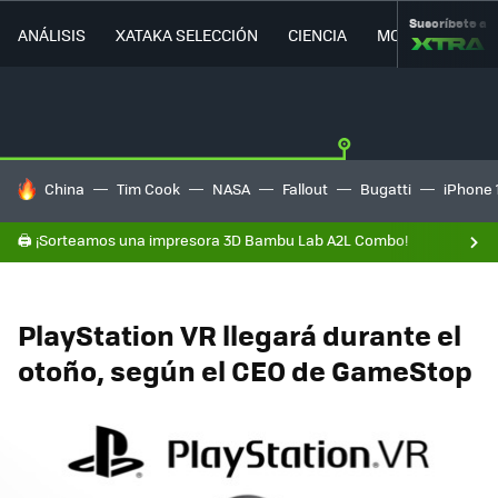
Suscríbete a
ANÁLISIS
XATAKA SELECCIÓN
CIENCIA
MOVILIDAD
HOY SE HABLA DE
China
Tim Cook
NASA
Fallout
Bugatti
iPhone 
🖨️ ¡Sorteamos una impresora 3D Bambu Lab A2L Combo!
PlayStation VR llegará durante el
otoño, según el CEO de GameStop