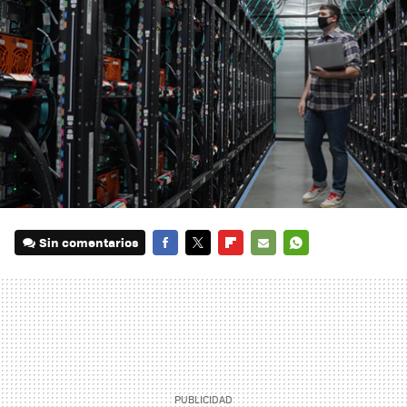
Sin comentarios
FACEBOOK
TWITTER
FLIPBOARD
E-
WHATSAPP
MAIL