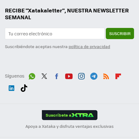
RECIBE "Xatakaletter", NUESTRA NEWSLETTER
SEMANAL
SUSCRIBIR
Suscribiéndote aceptas nuestra
política de privacidad
Síguenos
Wh
Twit
Fac
You
Inst
Tele
RSS
Flip
ats
ter
ebo
tub
agr
gra
boa
Link
Tikt
App
ok
e
am
m
rd
edI
ok
Suscríbete a
n
Apoya a Xataka y disfruta ventajas exclusivas