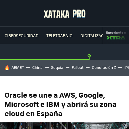
Suscríbete a
CIBERSEGURIDAD
TELETRABAJO
DIGITALIZACIÓN
CLOU
HOY SE HABLA DE
AEMET
China
Sequía
Fallout
Generación Z
iP
Oracle se une a AWS, Google,
Microsoft e IBM y abrirá su zona
cloud en España