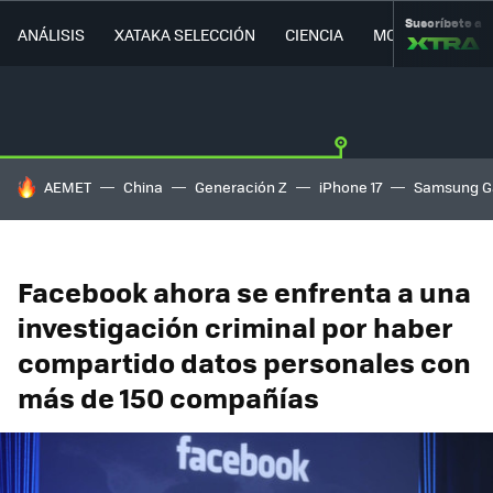
Suscríbete a
ANÁLISIS
XATAKA SELECCIÓN
CIENCIA
MOVILIDAD
HOY SE HABLA DE
AEMET
China
Generación Z
iPhone 17
Samsung G
Facebook ahora se enfrenta a una
investigación criminal por haber
compartido datos personales con
más de 150 compañías