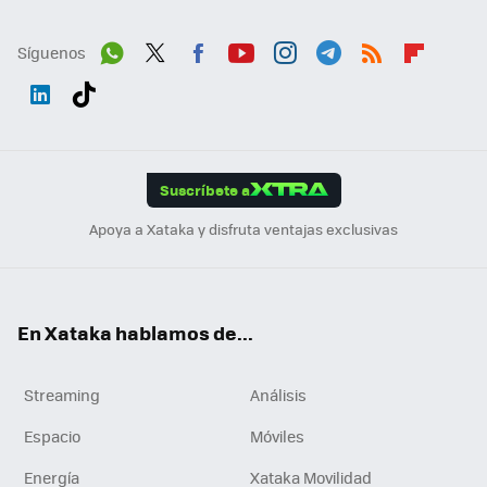
Síguenos
Wh
Twit
Fac
You
Inst
Tele
RSS
Flip
ats
ter
ebo
tub
agr
gra
boa
Link
Tikt
App
ok
e
am
m
rd
edI
ok
Suscríbete a
n
Apoya a Xataka y disfruta ventajas exclusivas
En Xataka hablamos de...
Streaming
Análisis
Espacio
Móviles
Energía
Xataka Movilidad