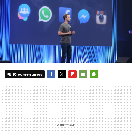
10 comentarios
FACEBOOK
TWITTER
FLIPBOARD
E-
WHATSAPP
MAIL