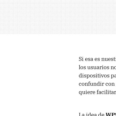
Si esa es nues
los usuarios n
dispositivos pa
confundir con
quiere facilit
La idea de
WP