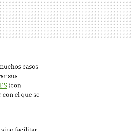
 muchos casos
rar sus
PS
(con
r con el que se
sino facilitar