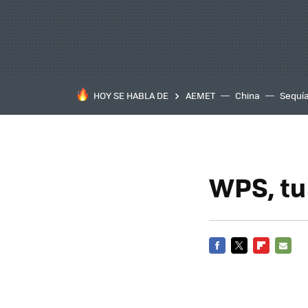
HOY SE HABLA DE
AEMET
China
Sequí
WPS, tu
FACEBOOK
TWITTER
FLIPBOARD
E-
MAIL