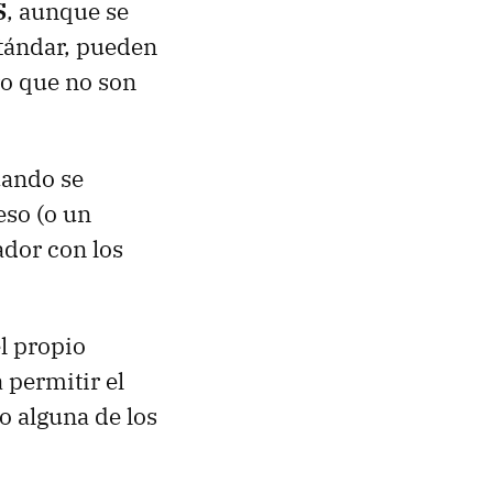
S
, aunque se
tándar, pueden
ro que no son
uando se
eso (o un
ador con los
l propio
 permitir el
o alguna de los