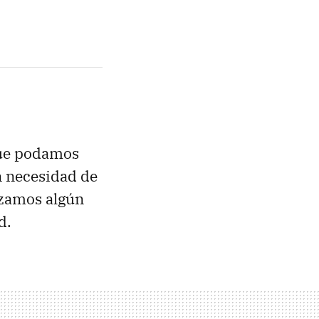
que podamos
n necesidad de
izamos algún
d.