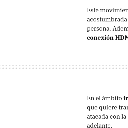
Este movimient
acostumbrada 
persona. Ademá
conexión HD
En el ámbito
i
que quiere tra
atacada con la
adelante.