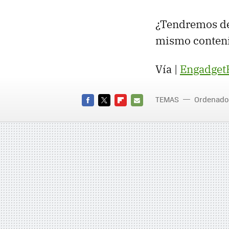
¿Tendremos de 
mismo contenid
Vía |
Engadge
TEMAS
Ordenado
FACEBOOK
TWITTER
FLIPBOARD
E-
MAIL