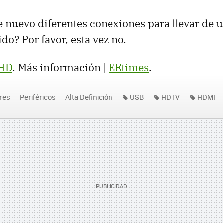
nuevo diferentes conexiones para llevar de un
o? Por favor, esta vez no.
tHD
. Más información |
EEtimes
.
res
Periféricos
Alta Definición
USB
HDTV
HDMI