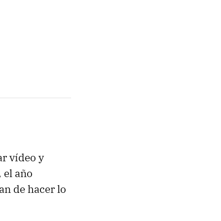
ar vídeo y
 el año
an de hacer lo