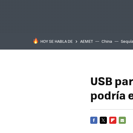
HOY SE HABLA DE
AEMET
China
Sequí
USB para
podría 
FACEBOOK
TWITTER
FLIPBOARD
E-