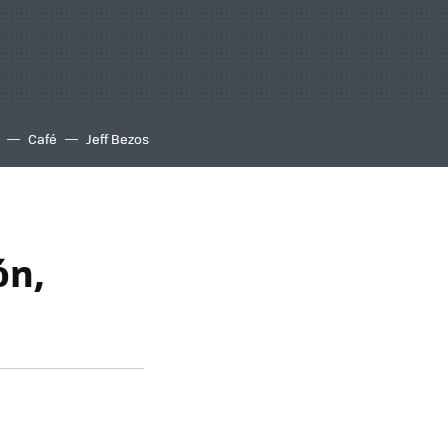
Café
Jeff Bezos
ón,