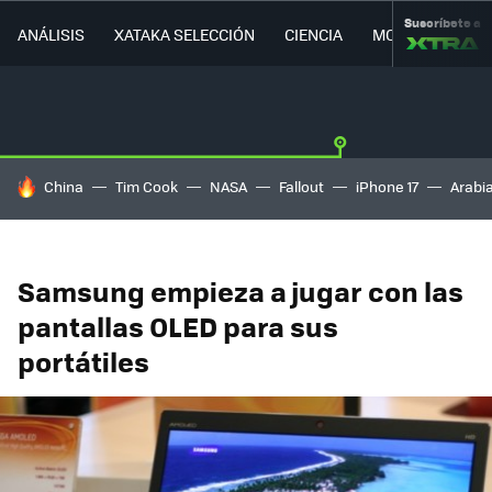
Suscríbete a
ANÁLISIS
XATAKA SELECCIÓN
CIENCIA
MOVILIDAD
HOY SE HABLA DE
China
Tim Cook
NASA
Fallout
iPhone 17
Arabi
Samsung empieza a jugar con las
pantallas OLED para sus
portátiles