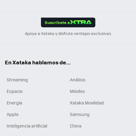
ats
ter
ebo
tub
agr
gra
boa
Link
Tikt
App
ok
e
am
m
rd
edI
ok
Suscríbete a
n
Apoya a Xataka y disfruta ventajas exclusivas
En Xataka hablamos de...
Streaming
Análisis
Espacio
Móviles
Energía
Xataka Movilidad
Apple
Samsung
Inteligencia artificial
China