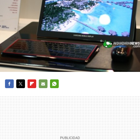
FACEBOOK
TWITTER
FLIPBOARD
E-
WHATSAPP
MAIL