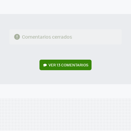
FACEBOOK
TWITTER
FLIPBOARD
E-
WHATSAPP
MAIL
Comentarios cerrados
VER
13 COMENTARIOS