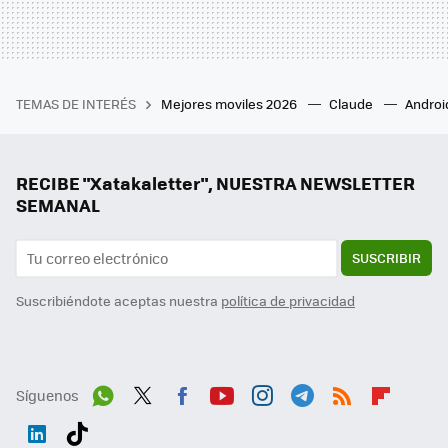
TEMAS DE INTERÉS
Mejores moviles 2026
Claude
Androi
RECIBE "Xatakaletter", NUESTRA NEWSLETTER
SEMANAL
SUSCRIBIR
Suscribiéndote aceptas nuestra
política de privacidad
Síguenos
Wh
Twit
Fac
You
Inst
Tele
RSS
Flip