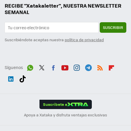
RECIBE "Xatakaletter", NUESTRA NEWSLETTER
SEMANAL
SUSCRIBIR
Suscribiéndote aceptas nuestra
política de privacidad
Síguenos
Wh
Twit
Fac
You
Inst
Tele
RSS
Flip
ats
ter
ebo
tub
agr
gra
boa
Link
Tikt
App
ok
e
am
m
rd
edI
ok
Suscríbete a
n
Apoya a Xataka y disfruta ventajas exclusivas