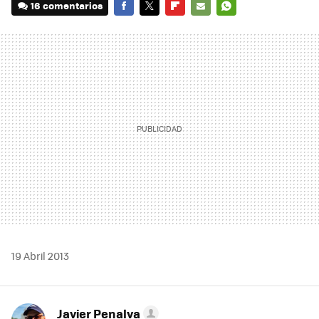
16 comentarios
FACEBOOK
TWITTER
FLIPBOARD
E-
WHATSAPP
MAIL
19 Abril 2013
Javier Penalva