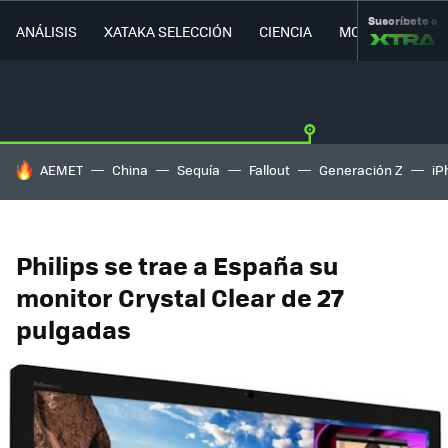
Suscríbete a
ANÁLISIS
XATAKA SELECCIÓN
CIENCIA
MOVILIDAD
HOY SE HABLA DE
AEMET
China
Sequía
Fallout
Generación Z
iP
Philips se trae a España su
monitor Crystal Clear de 27
pulgadas