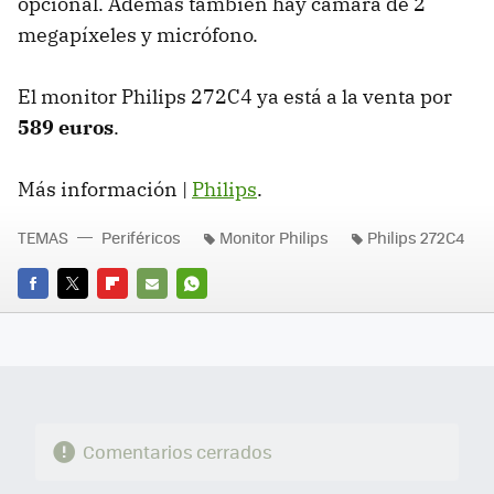
opcional. Además también hay cámara de 2
megapíxeles y micrófono.
El monitor Philips 272C4 ya está a la venta por
589 euros
.
Más información |
Philips
.
TEMAS
Periféricos
Monitor Philips
Philips 272C4
FACEBOOK
TWITTER
FLIPBOARD
E-
WHATSAPP
MAIL
Comentarios cerrados