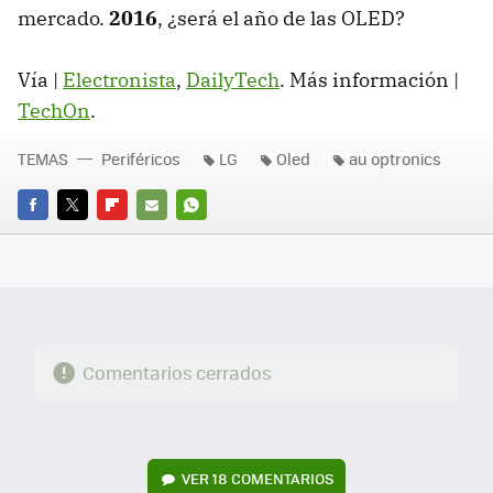
mercado.
2016
, ¿será el año de las OLED?
Vía |
Electronista
,
DailyTech
. Más información |
TechOn
.
TEMAS
Periféricos
LG
Oled
au optronics
FACEBOOK
TWITTER
FLIPBOARD
E-
WHATSAPP
MAIL
Comentarios cerrados
VER
18 COMENTARIOS