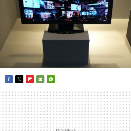
FACEBOOK
TWITTER
FLIPBOARD
E-
WHATSAPP
MAIL