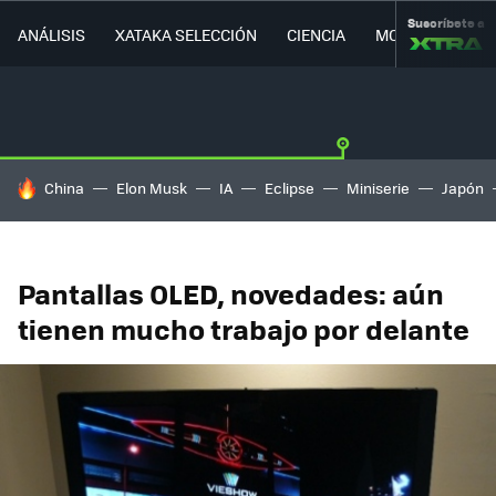
Suscríbete a
ANÁLISIS
XATAKA SELECCIÓN
CIENCIA
MOVILIDAD
HOY SE HABLA DE
China
Elon Musk
IA
Eclipse
Miniserie
Japón
Pantallas OLED, novedades: aún
tienen mucho trabajo por delante