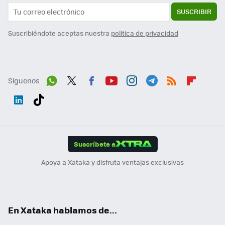
SUSCRIBIR
Suscribiéndote aceptas nuestra
política de privacidad
Síguenos
Wh
Twit
Fac
You
Inst
Tele
RSS
Flip
ats
ter
ebo
tub
agr
gra
boa
Link
Tikt
App
ok
e
am
m
rd
edI
ok
Suscríbete a
n
Apoya a Xataka y disfruta ventajas exclusivas
En Xataka hablamos de...