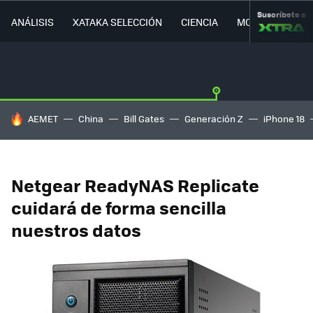
Suscríbete a
ANÁLISIS
XATAKA SELECCIÓN
CIENCIA
MOVILIDAD
HOY SE HABLA DE
AEMET
China
Bill Gates
Generación Z
iPhone 18
Netgear ReadyNAS Replicate
cuidará de forma sencilla
nuestros datos