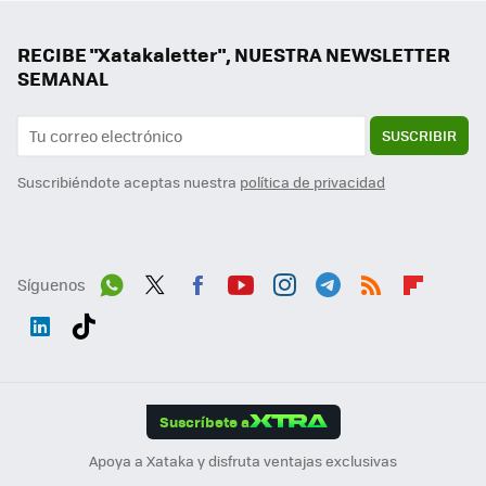
RECIBE "Xatakaletter", NUESTRA NEWSLETTER
SEMANAL
SUSCRIBIR
Suscribiéndote aceptas nuestra
política de privacidad
Síguenos
Wh
Twit
Fac
You
Inst
Tele
RSS
Flip
ats
ter
ebo
tub
agr
gra
boa
Link
Tikt
App
ok
e
am
m
rd
edI
ok
Suscríbete a
n
Apoya a Xataka y disfruta ventajas exclusivas