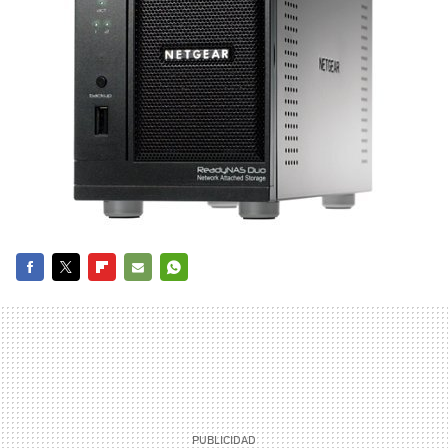
FACEBOOK
TWITTER
FLIPBOARD
E-
WHATSAPP
MAIL