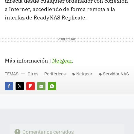
directa desde cualquier ordenador con conexión
a Internet, accediendo de forma remota a la
interfaz de ReadyNAS Replicate.
Más información |
Netgear
.
TEMAS
Otros
Periféricos
Netgear
Servidor NAS
FACEBOOK
TWITTER
FLIPBOARD
E-
WHATSAPP
MAIL
Comentarios cerrados