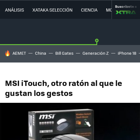
Suscríbete a
ANÁLISIS
XATAKA SELECCIÓN
CIENCIA
MOVILIDAD
HOY SE HABLA DE
AEMET
China
Bill Gates
Generación Z
iPhone 18
MSI iTouch, otro ratón al que le
gustan los gestos