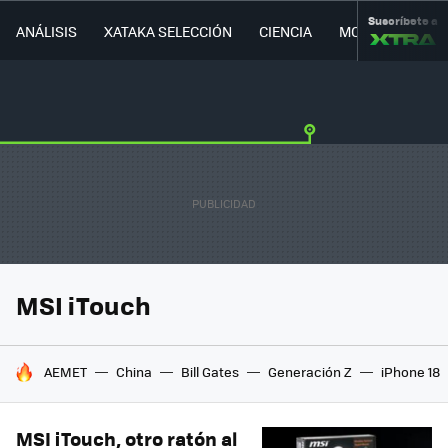
Suscríbete a
ANÁLISIS
XATAKA SELECCIÓN
CIENCIA
MOVILIDAD
MSI iTouch
HOY SE HABLA DE
AEMET
China
Bill Gates
Generación Z
iPhone 18
MSI iTouch, otro ratón al