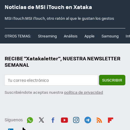
Noticias de MSI iTouch en Xataka
MSI iTouch:MSI iTouch, otro ratón al que le gustan los gestos
OTROS TEMAS:
Streaming
Análisis
Apple
Samsung
In
RECIBE "Xatakaletter", NUESTRA NEWSLETTER
SEMANAL
SUSCRIBIR
Suscribiéndote aceptas nuestra
política de privacidad
Síguenos
Wh
Twit
Fac
You
Inst
Tele
RSS
Flip