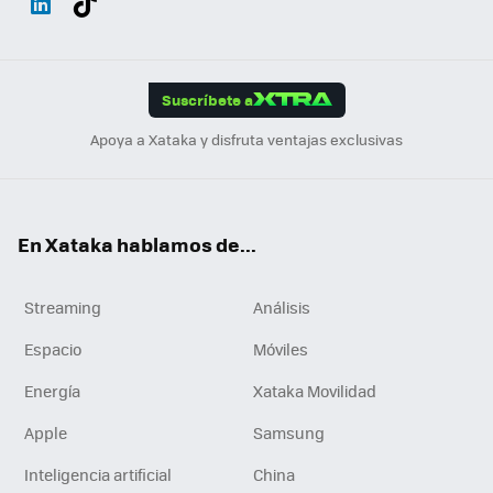
ats
ter
ebo
tub
agr
gra
boa
Link
Tikt
App
ok
e
am
m
rd
edI
ok
Suscríbete a
n
Apoya a Xataka y disfruta ventajas exclusivas
En Xataka hablamos de...
Streaming
Análisis
Espacio
Móviles
Energía
Xataka Movilidad
Apple
Samsung
Inteligencia artificial
China