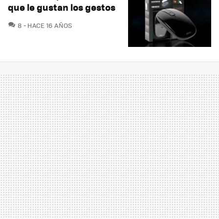
que le gustan los gestos
COMENTARIOS
8
HACE 16 AÑOS