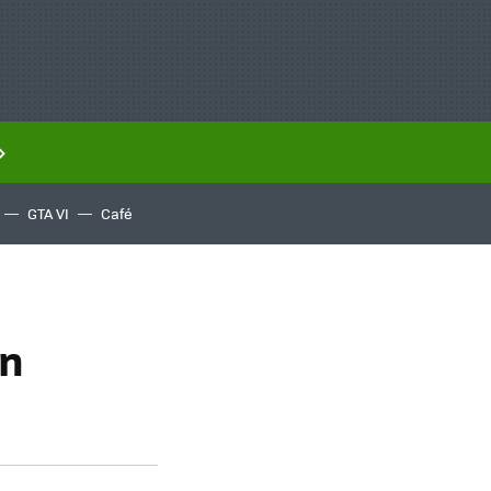
GTA VI
Café
on