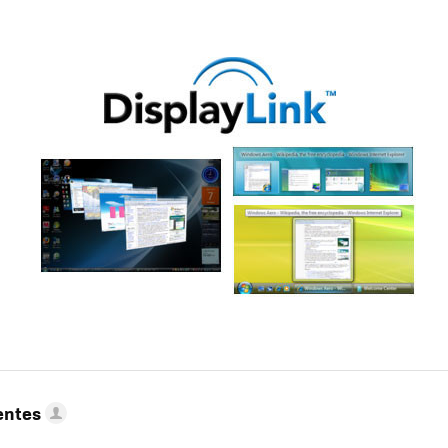
entes