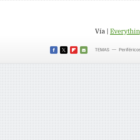
Vía |
Everythi
TEMAS
Periférico
FACEBOOK
TWITTER
FLIPBOARD
E-
MAIL