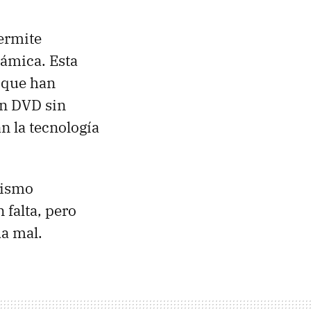
ermite
rámica. Esta
a que han
en DVD sin
n la tecnología
mismo
falta, pero
a mal.