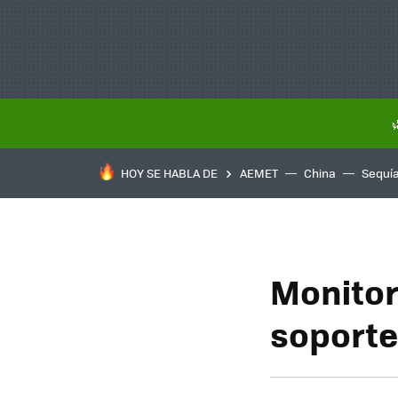
HOY SE HABLA DE
AEMET
China
Sequí
Monitor
soporte