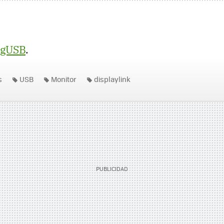
ngUSB
.
s
USB
Monitor
displaylink