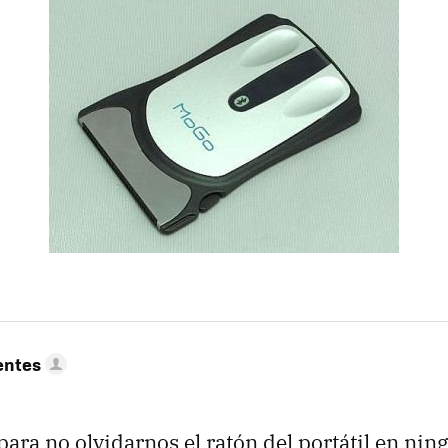
entes
para no olvidarnos el ratón del portátil en nin