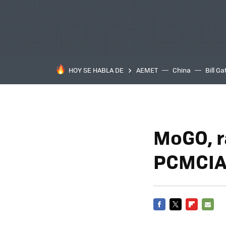
HOY SE HABLA DE
AEMET
China
Bill Ga
MoGO, r
PCMCI
FACEBOOK
TWITTER
FLIPBOARD
E-