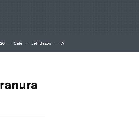
S26
Café
Jeff Bezos
IA
 ranura