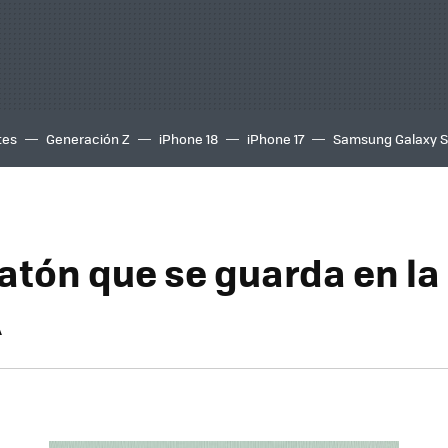
tes
Generación Z
iPhone 18
iPhone 17
Samsung Galaxy 
atón que se guarda en la
A