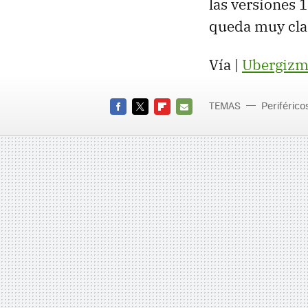
las versiones 
queda muy clar
Vía |
Ubergizm
TEMAS
Periférico
FACEBOOK
TWITTER
FLIPBOARD
E-
MAIL