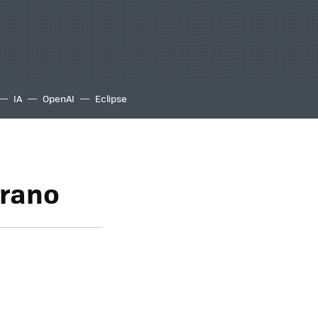
IA
OpenAI
Eclipse
erano