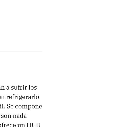
 a sufrir los
n refrigerarlo
til. Se compone
 son nada
o ofrece un HUB