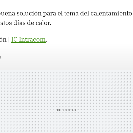
uena solución para el tema del calentamiento d
estos días de calor.
ón |
IC Intracom
.
s