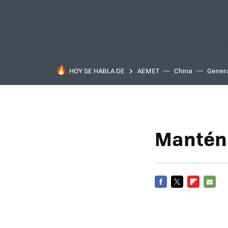
HOY SE HABLA DE
AEMET
China
Gener
Mantén 
FACEBOOK
TWITTER
FLIPBOARD
E-
MAIL