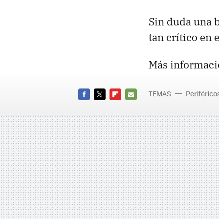
Sin duda una b
tan crítico en 
Más informaci
TEMAS
Periférico
FACEBOOK
TWITTER
FLIPBOARD
E-
MAIL