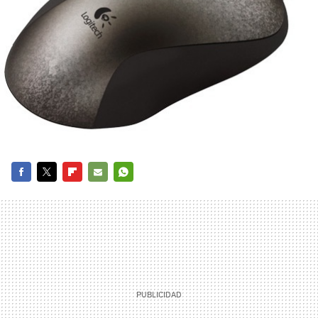
FACEBOOK
TWITTER
FLIPBOARD
E-
WHATSAPP
MAIL