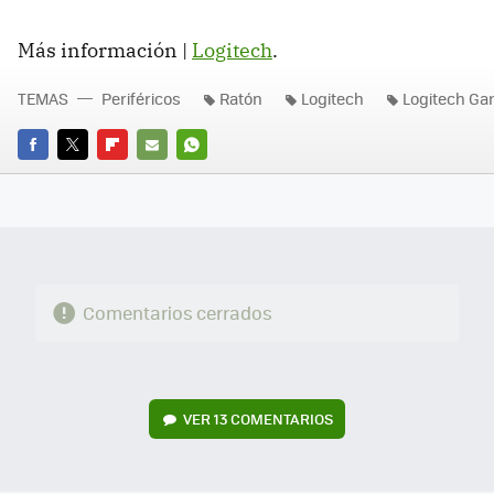
Más información |
Logitech
.
TEMAS
Periféricos
Ratón
Logitech
Logitech G
FACEBOOK
TWITTER
FLIPBOARD
E-
WHATSAPP
MAIL
Comentarios cerrados
VER
13 COMENTARIOS