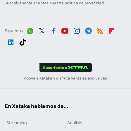
Suscribiéndote aceptas nuestra
política de privacidad
Síguenos
Wh
Twit
Fac
You
Inst
Tele
RSS
Flip
ats
ter
ebo
tub
agr
gra
boa
Link
Tikt
App
ok
e
am
m
rd
edI
ok
Suscríbete a
n
Apoya a Xataka y disfruta ventajas exclusivas
En Xataka hablamos de...
Streaming
Análisis