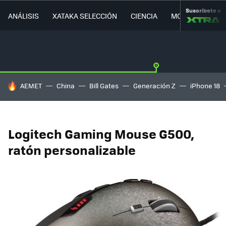
Suscríbete a
ANÁLISIS
XATAKA SELECCIÓN
CIENCIA
MOVILIDAD
HOY SE HABLA DE
AEMET
China
Bill Gates
Generación Z
iPhone 18
Logitech Gaming Mouse G500,
ratón personalizable