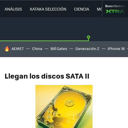
Suscríbete a
ANÁLISIS
XATAKA SELECCIÓN
CIENCIA
MOVILIDAD
HOY SE HABLA DE
AEMET
China
Bill Gates
Generación Z
iPhone 18
Llegan los discos SATA II