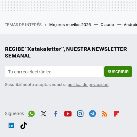
TEMAS DE INTERÉS
Mejores moviles 2026
Claude
Androi
RECIBE "Xatakaletter", NUESTRA NEWSLETTER
SEMANAL
SUSCRIBIR
Suscribiéndote aceptas nuestra
política de privacidad
Síguenos
Wh
Twit
Fac
You
Inst
Tele
RSS
Flip
ats
ter
ebo
tub
agr
gra
boa
Link
Tikt