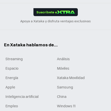
App
ok
e
am
m
rd
edI
ok
Suscríbete a
n
Apoya a Xataka y disfruta ventajas exclusivas
En Xataka hablamos de...
Streaming
Análisis
Espacio
Móviles
Energía
Xataka Movilidad
Apple
Samsung
Inteligencia artificial
China
Empleo
Windows 11