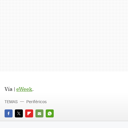
Vía |
eWeek
.
TEMAS
Periféricos
FACEBOOK
TWITTER
FLIPBOARD
E-
WHATSAPP