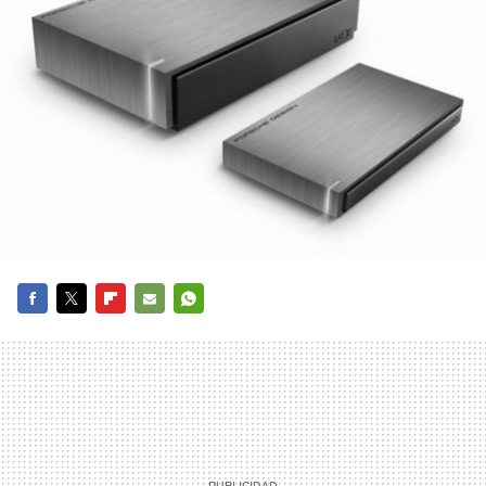
FACEBOOK
TWITTER
FLIPBOARD
E-
WHATSAPP
MAIL