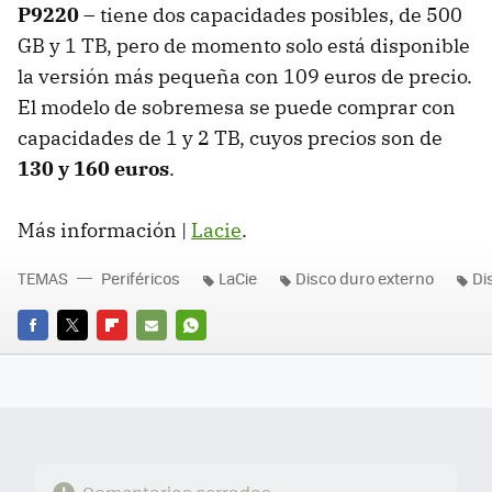
P9220
– tiene dos capacidades posibles, de 500
GB y 1 TB, pero de momento solo está disponible
la versión más pequeña con 109 euros de precio.
El modelo de sobremesa se puede comprar con
capacidades de 1 y 2 TB, cuyos precios son de
130 y 160 euros
.
Más información |
Lacie
.
TEMAS
Periféricos
LaCie
Disco duro externo
Di
FACEBOOK
TWITTER
FLIPBOARD
E-
WHATSAPP
MAIL