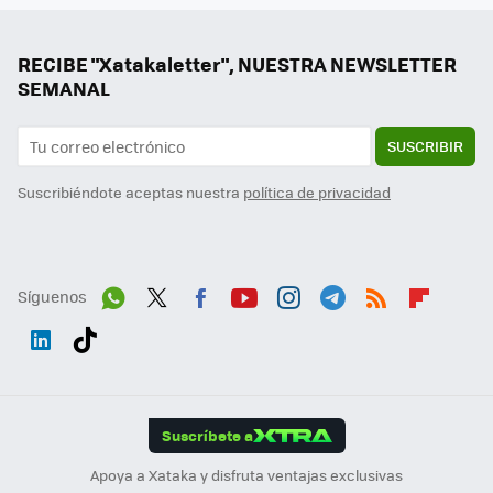
RECIBE "Xatakaletter", NUESTRA NEWSLETTER
SEMANAL
SUSCRIBIR
Suscribiéndote aceptas nuestra
política de privacidad
Síguenos
Wh
Twit
Fac
You
Inst
Tele
RSS
Flip
ats
ter
ebo
tub
agr
gra
boa
Link
Tikt
App
ok
e
am
m
rd
edI
ok
Suscríbete a
n
Apoya a Xataka y disfruta ventajas exclusivas