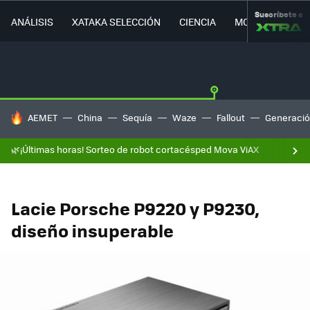
Suscríbete a
ANÁLISIS
XATAKA SELECCIÓN
CIENCIA
MOVILIDAD
HOY SE HABLA DE
AEMET
China
Sequía
Waze
Fallout
Generació
🌿¡Últimas horas! Sorteo de robot cortacésped Mova ViAX
Lacie Porsche P9220 y P9230,
diseño insuperable