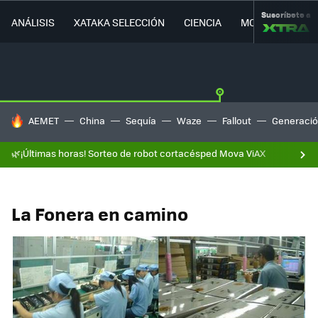
Suscríbete a
ANÁLISIS
XATAKA SELECCIÓN
CIENCIA
MOVILIDAD
HOY SE HABLA DE
AEMET
China
Sequía
Waze
Fallout
Generació
🌿¡Últimas horas! Sorteo de robot cortacésped Mova ViAX
La Fonera en camino