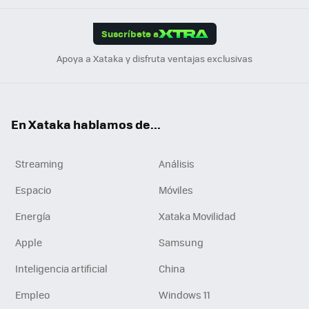
App
ok
e
am
m
rd
edI
ok
Suscríbete a
n
Apoya a Xataka y disfruta ventajas exclusivas
En Xataka hablamos de...
Streaming
Análisis
Espacio
Móviles
Energía
Xataka Movilidad
Apple
Samsung
Inteligencia artificial
China
Empleo
Windows 11