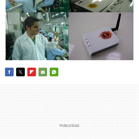
FACEBOOK
TWITTER
FLIPBOARD
E-
WHATSAPP
MAIL