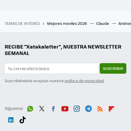
TEMAS DE INTERÉS
Mejores moviles 2026
Claude
Androi
RECIBE "Xatakaletter", NUESTRA NEWSLETTER
SEMANAL
SUSCRIBIR
Suscribiéndote aceptas nuestra
política de privacidad
Síguenos
Wh
Twit
Fac
You
Inst
Tele
RSS
Flip
ats
ter
ebo
tub
agr
gra
boa
Link
Tikt