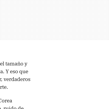
el tamaño y
a. Y eso que
r, verdaderos
rte.
Corea
, ruido de