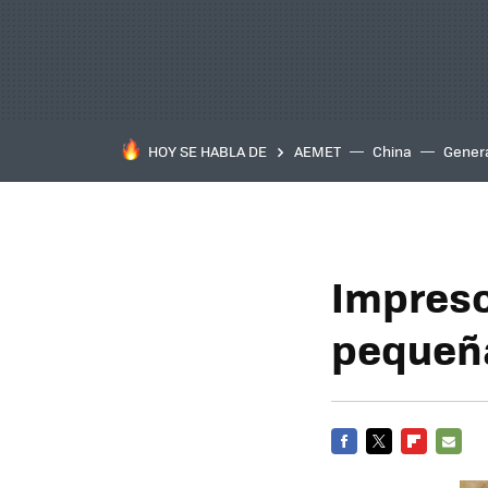
HOY SE HABLA DE
AEMET
China
Gener
Impreso
pequeñ
FACEBOOK
TWITTER
FLIPBOARD
E-