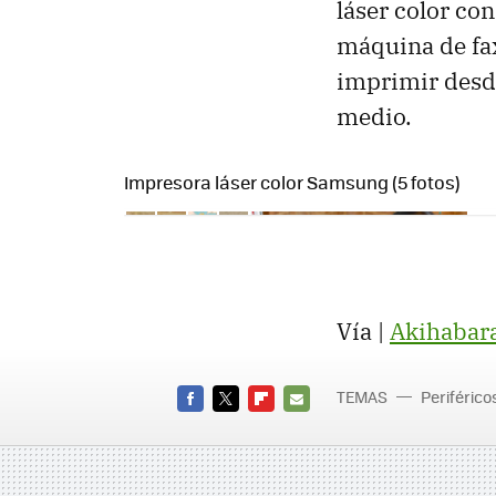
láser color con
máquina de fax
imprimir desd
medio.
Impresora láser color Samsung (5 fotos)
Vía |
Akihabar
TEMAS
Periférico
FACEBOOK
TWITTER
FLIPBOARD
E-
MAIL