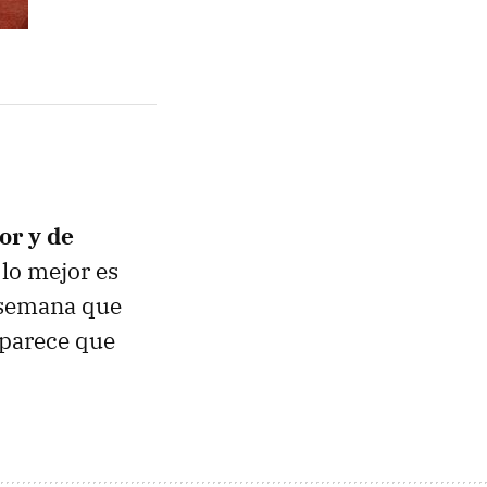
lor y de
 lo mejor es
a semana que
 parece que