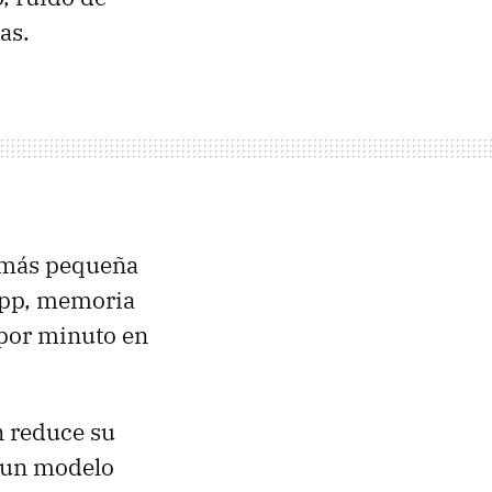
as.
 más pequeña
 ppp, memoria
 por minuto en
 reduce su
s un modelo