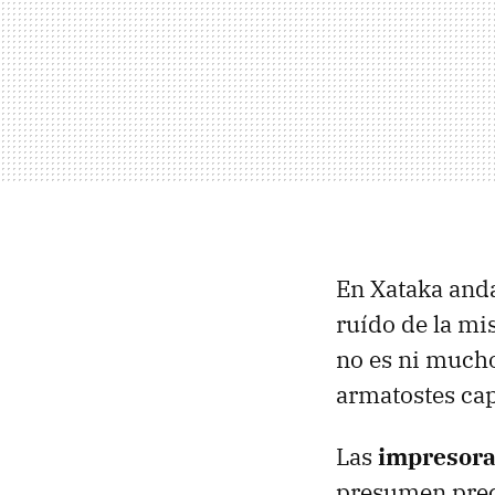
En Xataka and
ruído de la mi
no es ni mucho
armatostes cap
Las
impresoras
presumen preci