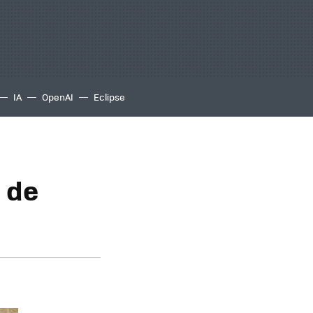
IA
OpenAI
Eclipse
 de