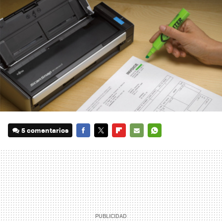
5 comentarios
FACEBOOK
TWITTER
FLIPBOARD
E-
WHATSAPP
MAIL