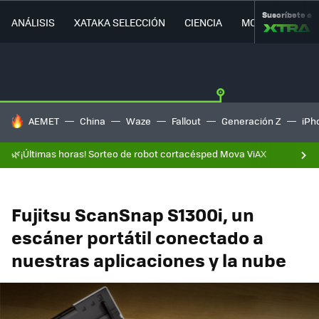
Suscríbete a
ANÁLISIS
XATAKA SELECCIÓN
CIENCIA
MOVILIDAD
HOY SE HABLA DE
AEMET
China
Waze
Fallout
Generación Z
iPh
🌿¡Últimas horas! Sorteo de robot cortacésped Mova ViAX
Fujitsu ScanSnap S1300i, un
escáner portátil conectado a
nuestras aplicaciones y la nube