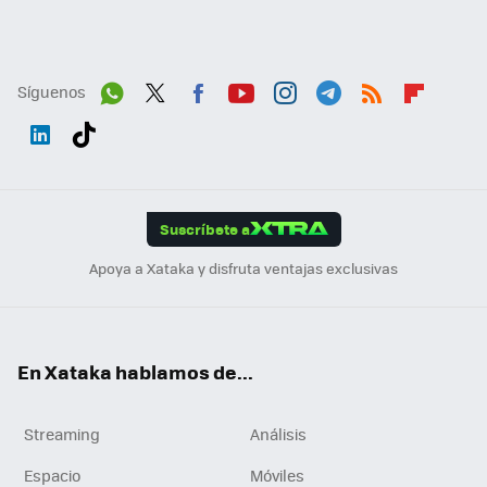
Síguenos
Wh
Twit
Fac
You
Inst
Tele
RSS
Flip
ats
ter
ebo
tub
agr
gra
boa
Link
Tikt
App
ok
e
am
m
rd
edI
ok
Suscríbete a
n
Apoya a Xataka y disfruta ventajas exclusivas
En Xataka hablamos de...
Streaming
Análisis
Espacio
Móviles