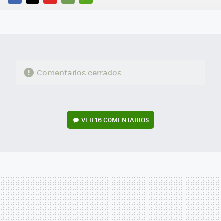
FACEBOOK
TWITTER
FLIPBOARD
E-
WHATSAPP
MAIL
Comentarios cerrados
VER
16 COMENTARIOS