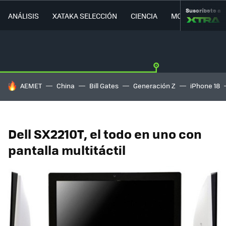
Suscríbete a
ANÁLISIS
XATAKA SELECCIÓN
CIENCIA
MOVILIDAD
HOY SE HABLA DE
AEMET
China
Bill Gates
Generación Z
iPhone 18
Dell SX2210T, el todo en uno con
pantalla multitáctil