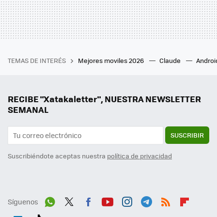
TEMAS DE INTERÉS
Mejores moviles 2026
Claude
Androi
RECIBE "Xatakaletter", NUESTRA NEWSLETTER
SEMANAL
SUSCRIBIR
Suscribiéndote aceptas nuestra
política de privacidad
Síguenos
Wh
Twit
Fac
You
Inst
Tele
RSS
Flip