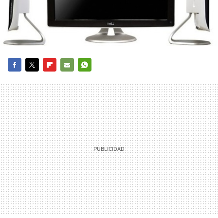
FACEBOOK
TWITTER
FLIPBOARD
E-
WHATSAPP
MAIL