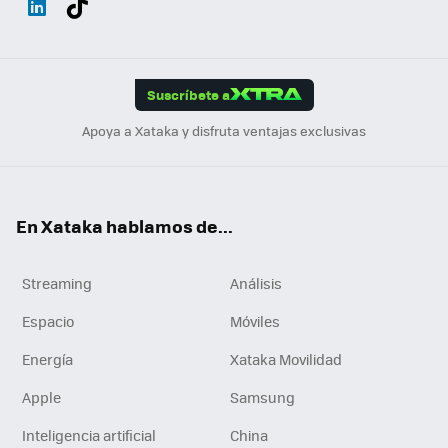
ats
ter
ebo
tub
agr
gra
boa
Link
Tikt
App
ok
e
am
m
rd
edI
ok
Suscríbete a
n
Apoya a Xataka y disfruta ventajas exclusivas
En Xataka hablamos de...
Streaming
Análisis
Espacio
Móviles
Energía
Xataka Movilidad
Apple
Samsung
Inteligencia artificial
China