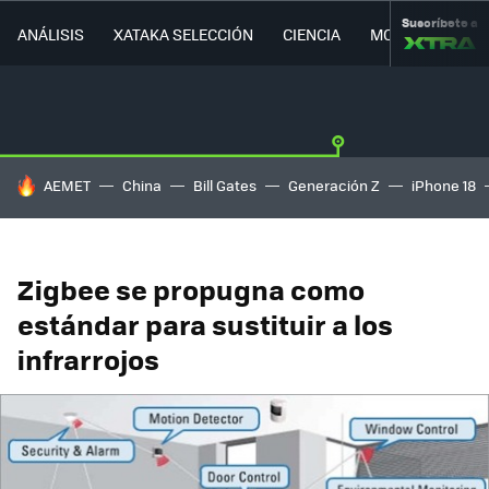
Suscríbete a
ANÁLISIS
XATAKA SELECCIÓN
CIENCIA
MOVILIDAD
HOY SE HABLA DE
AEMET
China
Bill Gates
Generación Z
iPhone 18
Zigbee se propugna como
estándar para sustituir a los
infrarrojos