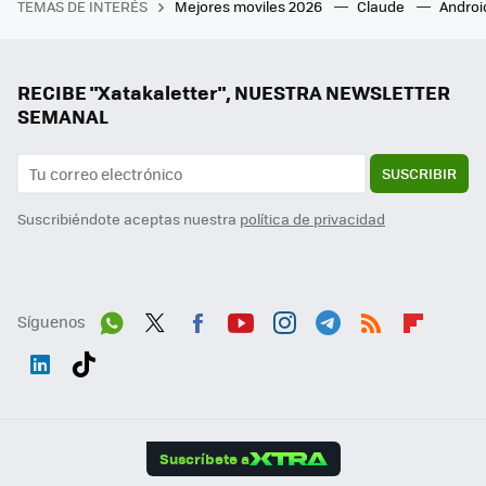
TEMAS DE INTERÉS
Mejores moviles 2026
Claude
Androi
RECIBE "Xatakaletter", NUESTRA NEWSLETTER
SEMANAL
SUSCRIBIR
Suscribiéndote aceptas nuestra
política de privacidad
Síguenos
Wh
Twit
Fac
You
Inst
Tele
RSS
Flip
ats
ter
ebo
tub
agr
gra
boa
Link
Tikt
App
ok
e
am
m
rd
edI
ok
Suscríbete a
n