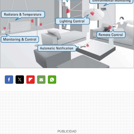
FACEBOOK
TWITTER
FLIPBOARD
E-
WHATSAPP
MAIL