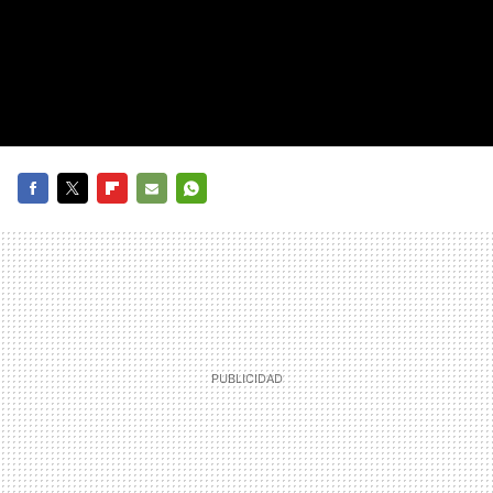
FACEBOOK
TWITTER
FLIPBOARD
E-
WHATSAPP
MAIL