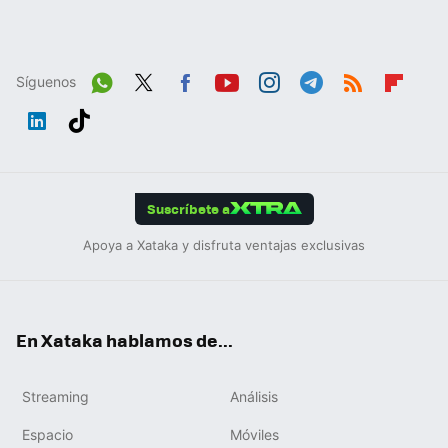
Síguenos
Wh
Twit
Fac
You
Inst
Tele
RSS
Flip
ats
ter
ebo
tub
agr
gra
boa
Link
Tikt
App
ok
e
am
m
rd
edIn
ok
Suscríbete a
Apoya a Xataka y disfruta ventajas exclusivas
En Xataka hablamos de...
Streaming
Análisis
Espacio
Móviles