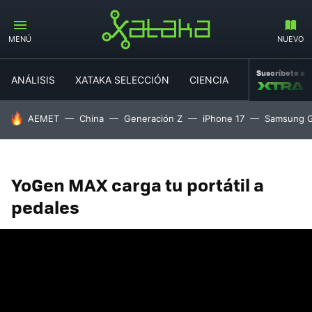
MENÚ
NUEVO
Suscríbete a
ANÁLISIS
XATAKA SELECCIÓN
CIENCIA
MOVILIDAD
HOY SE HABLA DE
AEMET
China
Generación Z
iPhone 17
Samsung G
YoGen MAX carga tu portátil a
pedales