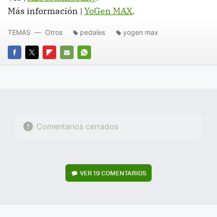
Más información |
YoGen MAX
.
TEMAS
Otros
pedales
yogen max
FACEBOOK
TWITTER
FLIPBOARD
E-
WHATSAPP
MAIL
Comentarios cerrados
VER
19 COMENTARIOS