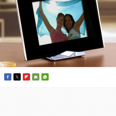
FACEBOOK
TWITTER
FLIPBOARD
E-
WHATSAPP
MAIL