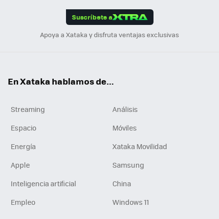
App
ok
e
am
m
rd
edI
ok
Suscríbete a
n
Apoya a Xataka y disfruta ventajas exclusivas
En Xataka hablamos de...
Streaming
Análisis
Espacio
Móviles
Energía
Xataka Movilidad
Apple
Samsung
Inteligencia artificial
China
Empleo
Windows 11