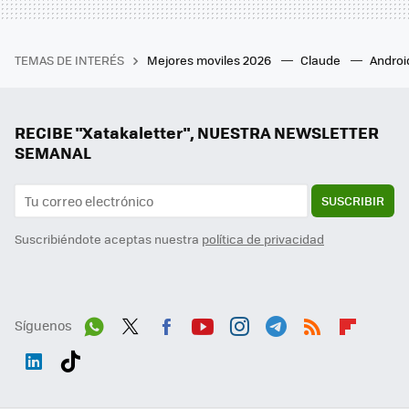
TEMAS DE INTERÉS
Mejores moviles 2026
Claude
Androi
RECIBE "Xatakaletter", NUESTRA NEWSLETTER
SEMANAL
SUSCRIBIR
Suscribiéndote aceptas nuestra
política de privacidad
Síguenos
Wh
Twit
Fac
You
Inst
Tele
RSS
Flip
ats
ter
ebo
tub
agr
gra
boa
Link
Tikt