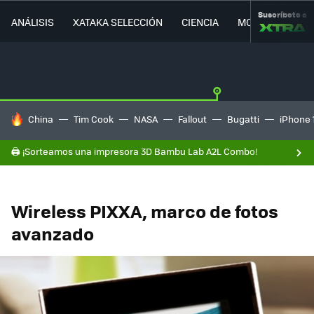
Suscríbete a
ANÁLISIS
XATAKA SELECCIÓN
CIENCIA
MOVILIDAD
HOY SE HABLA DE
China
Tim Cook
NASA
Fallout
Bugatti
iPhone 
🖨️ ¡Sorteamos una impresora 3D Bambu Lab A2L Combo!
Wireless PIXXA, marco de fotos
avanzado