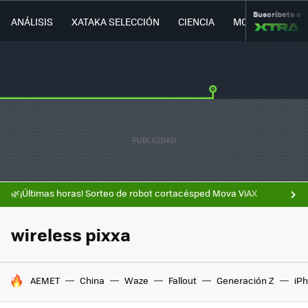
Suscríbete a
ANÁLISIS
XATAKA SELECCIÓN
CIENCIA
MOVILIDAD
🌿¡Últimas horas! Sorteo de robot cortacésped Mova ViAX
wireless pixxa
HOY SE HABLA DE
AEMET
China
Waze
Fallout
Generación Z
iPh