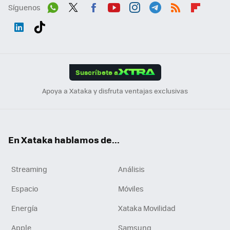
Síguenos
Wh
Twit
Fac
You
Inst
Tele
RSS
Flip
ats
ter
ebo
tub
agr
gra
boa
Link
Tikt
App
ok
e
am
m
rd
edI
ok
Suscríbete a
n
Apoya a Xataka y disfruta ventajas exclusivas
En Xataka hablamos de...
Streaming
Análisis
Espacio
Móviles
Energía
Xataka Movilidad
Apple
Samsung