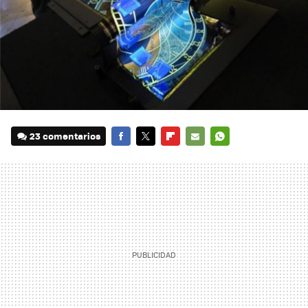
23 comentarios
FACEBOOK
TWITTER
FLIPBOARD
E-
WHATSAPP
MAIL