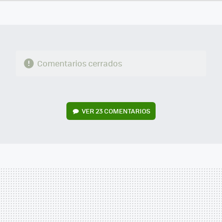
FACEBOOK
TWITTER
FLIPBOARD
E-
WHATSAPP
MAIL
Comentarios cerrados
VER
23 COMENTARIOS