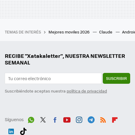
TEMAS DE INTERÉS
Mejores moviles 2026
Claude
Androi
RECIBE "Xatakaletter", NUESTRA NEWSLETTER
SEMANAL
SUSCRIBIR
Suscribiéndote aceptas nuestra
política de privacidad
Síguenos
Wh
Twit
Fac
You
Inst
Tele
RSS
Flip