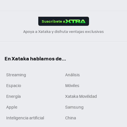
ats
ter
ebo
tub
agr
gra
boa
Link
Tikt
App
ok
e
am
m
rd
edI
ok
Suscríbete a
n
Apoya a Xataka y disfruta ventajas exclusivas
En Xataka hablamos de...
Streaming
Análisis
Espacio
Móviles
Energía
Xataka Movilidad
Apple
Samsung
Inteligencia artificial
China