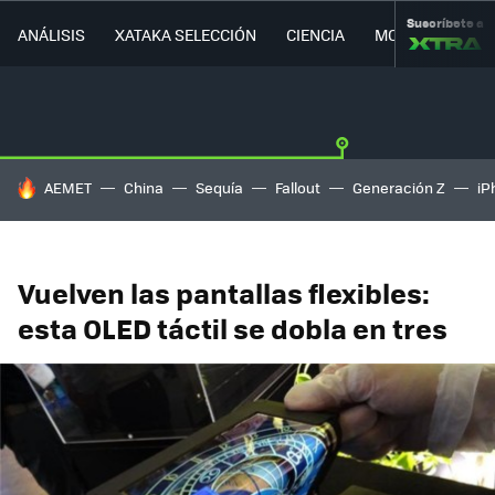
Suscríbete a
ANÁLISIS
XATAKA SELECCIÓN
CIENCIA
MOVILIDAD
HOY SE HABLA DE
AEMET
China
Sequía
Fallout
Generación Z
iP
Vuelven las pantallas flexibles:
esta OLED táctil se dobla en tres