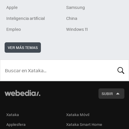
Apple
Samsung
Inteligencia artificial
China
Empleo
Windows 11
VER MÁS TEMAS
BUSCA
SUBIR
Xataka
Xataka Móvil
Applesfera
Xataka Smart Home