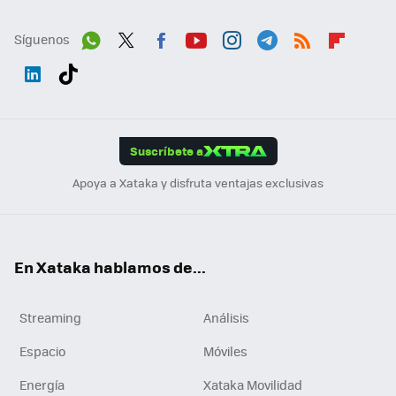
Síguenos
Wh
Twit
Fac
You
Inst
Tele
RSS
Flip
ats
ter
ebo
tub
agr
gra
boa
Link
Tikt
App
ok
e
am
m
rd
edI
ok
Suscríbete a
n
Apoya a Xataka y disfruta ventajas exclusivas
En Xataka hablamos de...
Streaming
Análisis
Espacio
Móviles
Energía
Xataka Movilidad