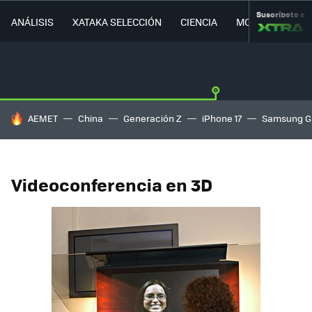
Suscríbete a
ANÁLISIS
XATAKA SELECCIÓN
CIENCIA
MOVILIDAD
HOY SE HABLA DE
AEMET
China
Generación Z
iPhone 17
Samsung G
Videoconferencia en 3D