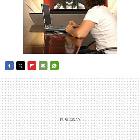
FACEBOOK
TWITTER
FLIPBOARD
E-
WHATSAPP
MAIL