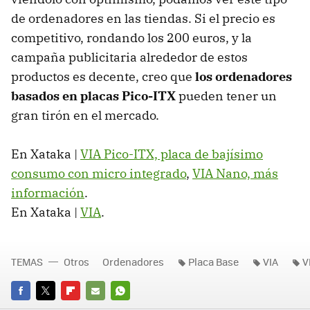
de ordenadores en las tiendas. Si el precio es
competitivo, rondando los 200 euros, y la
campaña publicitaria alrededor de estos
productos es decente, creo que
los ordenadores
basados en placas Pico-ITX
pueden tener un
gran tirón en el mercado.
En Xataka |
VIA Pico-ITX, placa de bajísimo
consumo con micro integrado
,
VIA Nano, más
información
.
En Xataka |
VIA
.
TEMAS
Otros
Ordenadores
Placa Base
VIA
V
FACEBOOK
TWITTER
FLIPBOARD
E-
WHATSAPP