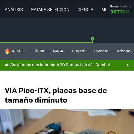
Suscríbete a
ANÁLISIS
XATAKA SELECCIÓN
CIENCIA
MOVILIDAD
HOY SE HABLA DE
AEMET
China
NASA
Bugatti
Invento
iPhone 1
🖨️ ¡Sorteamos una impresora 3D Bambu Lab A2L Combo!
VIA Pico-ITX, placas base de
tamaño diminuto