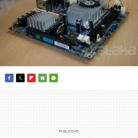
FACEBOOK
TWITTER
FLIPBOARD
E-
WHATSAPP
MAIL