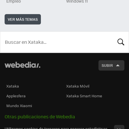
Empleo
Windows 11
VER MÁS TEMAS
BUSCA
SUBIR
Xataka
Xataka Móvil
Applesfera
Xataka Smart Home
Mundo Xiaomi
Otras publicaciones de Webedia
Utilizamos cookies de terceros para generar estadísticas