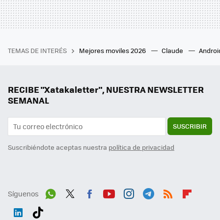
TEMAS DE INTERÉS
Mejores moviles 2026
Claude
Androi
RECIBE "Xatakaletter", NUESTRA NEWSLETTER
SEMANAL
SUSCRIBIR
Suscribiéndote aceptas nuestra
política de privacidad
Síguenos
Wh
Twit
Fac
You
Inst
Tele
RSS
Flip