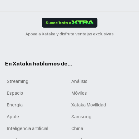
ats
ter
ebo
tub
agr
gra
boa
Link
Tikt
App
ok
e
am
m
rd
edI
ok
Suscríbete a
n
Apoya a Xataka y disfruta ventajas exclusivas
En Xataka hablamos de...
Streaming
Análisis
Espacio
Móviles
Energía
Xataka Movilidad
Apple
Samsung
Inteligencia artificial
China