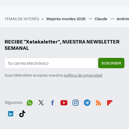
TEMAS DE INTERÉS
Mejores moviles 2026
Claude
Androi
RECIBE "Xatakaletter", NUESTRA NEWSLETTER
SEMANAL
SUSCRIBIR
Suscribiéndote aceptas nuestra
política de privacidad
Síguenos
Wh
Twit
Fac
You
Inst
Tele
RSS
Flip
ats
ter
ebo
tub
agr
gra
boa
Link
Tikt