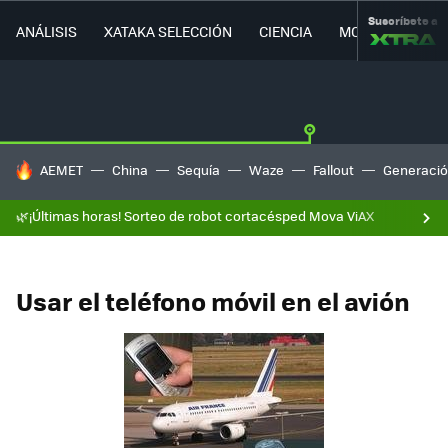
Suscríbete a
ANÁLISIS
XATAKA SELECCIÓN
CIENCIA
MOVILIDAD
HOY SE HABLA DE
AEMET
China
Sequía
Waze
Fallout
Generació
🌿¡Últimas horas! Sorteo de robot cortacésped Mova ViAX
Usar el teléfono móvil en el avión