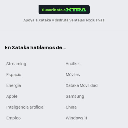
App
ok
e
am
m
rd
edI
ok
Suscríbete a
n
Apoya a Xataka y disfruta ventajas exclusivas
En Xataka hablamos de...
Streaming
Análisis
Espacio
Móviles
Energía
Xataka Movilidad
Apple
Samsung
Inteligencia artificial
China
Empleo
Windows 11