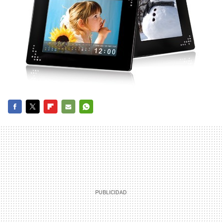
FACEBOOK
TWITTER
FLIPBOARD
E-
WHATSAPP
MAIL