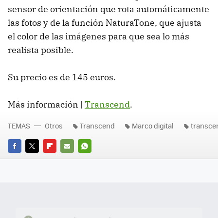
sensor de orientación que rota automáticamente
las fotos y de la función NaturaTone, que ajusta
el color de las imágenes para que sea lo más
realista posible.
Su precio es de 145 euros.
Más información |
Transcend
.
TEMAS
Otros
Transcend
Marco digital
transcen
FACEBOOK
TWITTER
FLIPBOARD
E-
WHATSAPP
MAIL