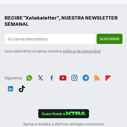
RECIBE "Xatakaletter", NUESTRA NEWSLETTER
SEMANAL
SUSCRIBIR
Suscribiéndote aceptas nuestra
política de privacidad
Síguenos
Wh
Twit
Fac
You
Inst
Tele
RSS
Flip
ats
ter
ebo
tub
agr
gra
boa
Link
Tikt
App
ok
e
am
m
rd
edI
ok
Suscríbete a
n
Apoya a Xataka y disfruta ventajas exclusivas