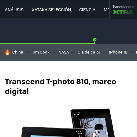
Suscríbete a
ANÁLISIS
XATAKA SELECCIÓN
CIENCIA
MOVILIDAD
HOY SE HABLA DE
China
Tim Cook
NASA
Ola de calor
iPhone 18
Transcend T-photo 810, marco
digital