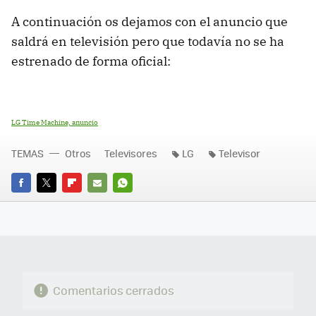
A continuación os dejamos con el anuncio que
saldrá en televisión pero que todavía no se ha
estrenado de forma oficial:
LG Time Machine, anuncio
TEMAS
Otros
Televisores
LG
Televisor
FACEBOOK
TWITTER
FLIPBOARD
E-
WHATSAPP
MAIL
Comentarios cerrados