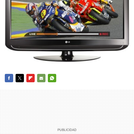
FACEBOOK
TWITTER
FLIPBOARD
E-
WHATSAPP
MAIL