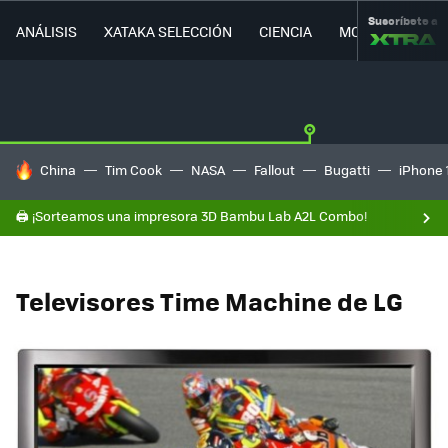
Suscríbete a
ANÁLISIS
XATAKA SELECCIÓN
CIENCIA
MOVILIDAD
HOY SE HABLA DE
China
Tim Cook
NASA
Fallout
Bugatti
iPhone 
🖨️ ¡Sorteamos una impresora 3D Bambu Lab A2L Combo!
Televisores Time Machine de LG