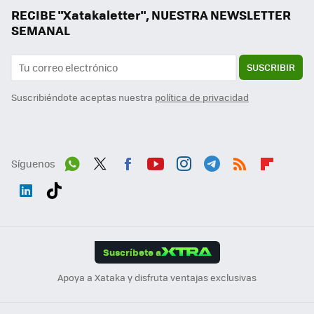
RECIBE "Xatakaletter", NUESTRA NEWSLETTER
SEMANAL
SUSCRIBIR
Suscribiéndote aceptas nuestra
política de privacidad
Síguenos
Wh
Twit
Fac
You
Inst
Tele
RSS
Flip
ats
ter
ebo
tub
agr
gra
boa
Link
Tikt
App
ok
e
am
m
rd
edI
ok
Suscríbete a
n
Apoya a Xataka y disfruta ventajas exclusivas