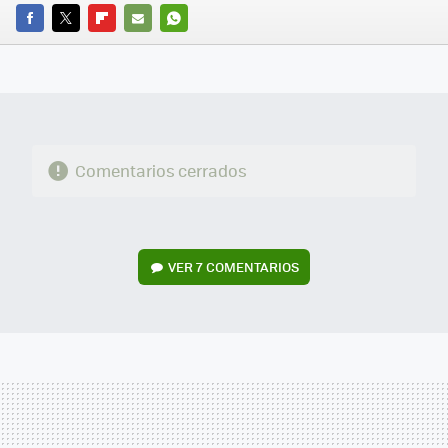
FACEBOOK
TWITTER
FLIPBOARD
E-
WHATSAPP
MAIL
Comentarios cerrados
VER
7 COMENTARIOS