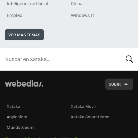
Inteligencia artificial
China
Empleo
Windows 11
VER MÁS TEMAS
BUSCA
SUBIR
Xataka
Xataka Móvil
Applesfera
Xataka Smart Home
Mundo Xiaomi