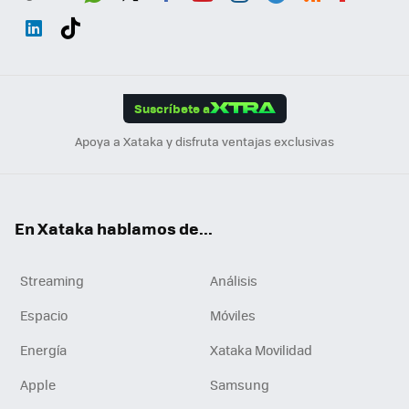
Wh
Twit
Fac
You
Inst
Tele
RSS
Flip
ats
ter
ebo
tub
agr
gra
boa
Link
Tikt
App
ok
e
am
m
rd
edI
ok
Suscríbete a
n
Apoya a Xataka y disfruta ventajas exclusivas
En Xataka hablamos de...
Streaming
Análisis
Espacio
Móviles
Energía
Xataka Movilidad
Apple
Samsung