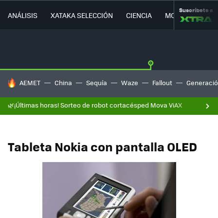
Suscríbete a
ANÁLISIS
XATAKA SELECCIÓN
CIENCIA
MOVILIDAD
HOY SE HABLA DE
AEMET
China
Sequía
Waze
Fallout
Generació
🌿¡Últimas horas! Sorteo de robot cortacésped Mova ViAX
Tableta Nokia con pantalla OLED