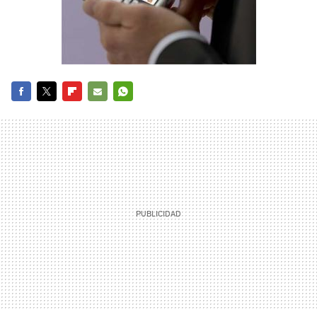
FACEBOOK
TWITTER
FLIPBOARD
E-
WHATSAPP
MAIL