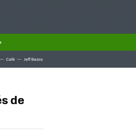
Café
Jeff Bezos
és de