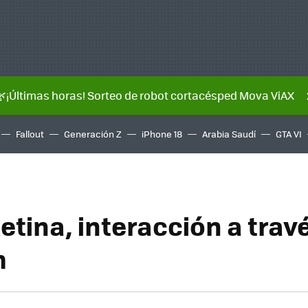
🌿¡Últimas horas! Sorteo de robot cortacésped Mova ViAX
Fallout
Generación Z
iPhone 18
Arabia Saudí
GTA VI
etina, interacción a trav
m