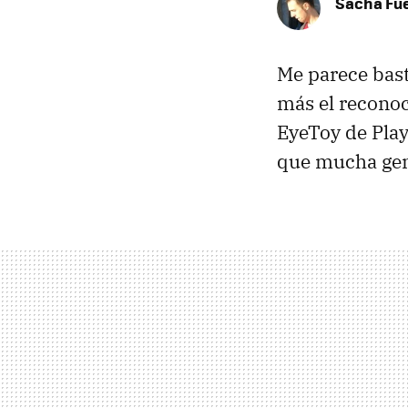
Sacha Fu
Me parece bast
más el recono
EyeToy de Play
que mucha gen