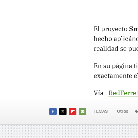
El proyecto
Sm
hecho aplicánd
realidad se pu
En su página 
exactamente el
Vía |
RedFerre
TEMAS
Otros
FACEBOOK
TWITTER
FLIPBOARD
E-
MAIL