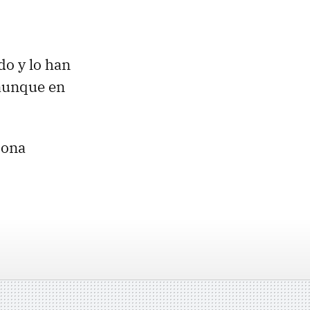
o y lo han
 aunque en
iona