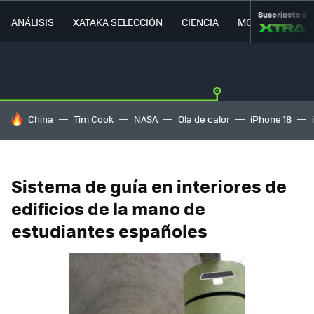
Suscríbete a
ANÁLISIS
XATAKA SELECCIÓN
CIENCIA
MOVILIDAD
HOY SE HABLA DE
China
Tim Cook
NASA
Ola de calor
iPhone 18
Sistema de guía en interiores de
edificios de la mano de
estudiantes españoles