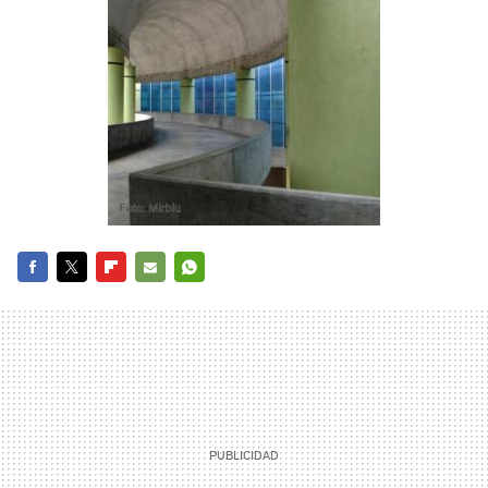
FACEBOOK
TWITTER
FLIPBOARD
E-
WHATSAPP
MAIL