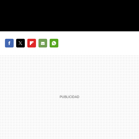
FACEBOOK
TWITTER
FLIPBOARD
E-
WHATSAPP
MAIL