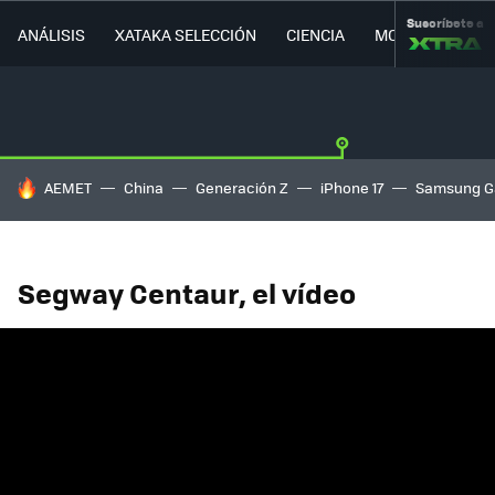
Suscríbete a
ANÁLISIS
XATAKA SELECCIÓN
CIENCIA
MOVILIDAD
HOY SE HABLA DE
AEMET
China
Generación Z
iPhone 17
Samsung G
Segway Centaur, el vídeo