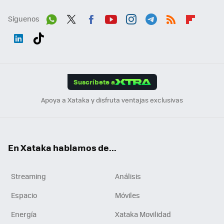
Síguenos
Wh
Twit
Fac
You
Inst
Tele
RSS
Flip
ats
ter
ebo
tub
agr
gra
boa
Link
Tikt
App
ok
e
am
m
rd
edI
ok
Suscríbete a
n
Apoya a Xataka y disfruta ventajas exclusivas
En Xataka hablamos de...
Streaming
Análisis
Espacio
Móviles
Energía
Xataka Movilidad