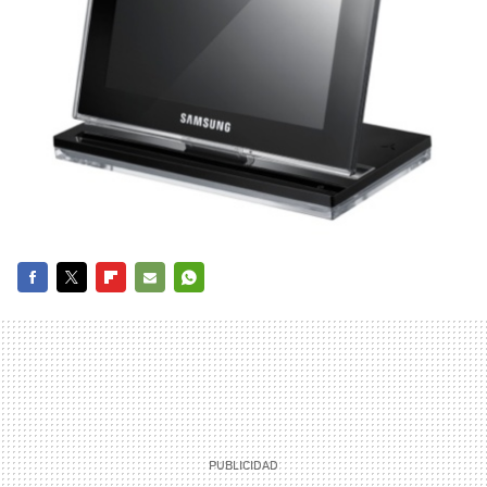
FACEBOOK
TWITTER
FLIPBOARD
E-
WHATSAPP
MAIL