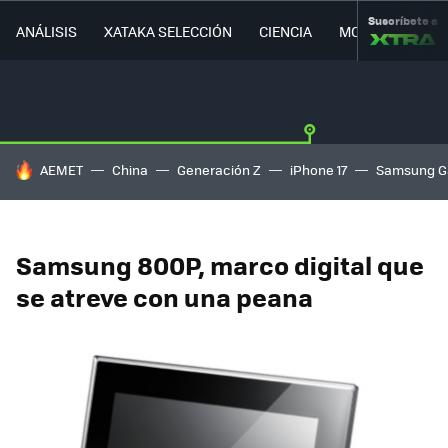
Suscríbete a
ANÁLISIS
XATAKA SELECCIÓN
CIENCIA
MOVILIDAD
HOY SE HABLA DE
AEMET
China
Generación Z
iPhone 17
Samsung G
Samsung 800P, marco digital que
se atreve con una peana