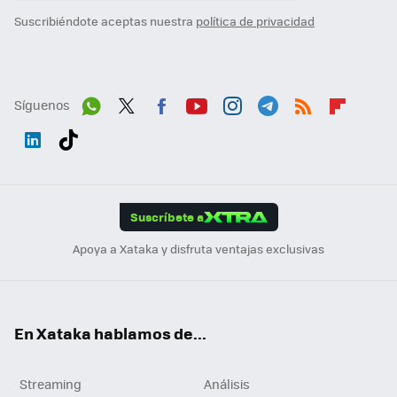
Suscribiéndote aceptas nuestra
política de privacidad
Síguenos
Wh
Twit
Fac
You
Inst
Tele
RSS
Flip
ats
ter
ebo
tub
agr
gra
boa
Link
Tikt
App
ok
e
am
m
rd
edI
ok
Suscríbete a
n
Apoya a Xataka y disfruta ventajas exclusivas
En Xataka hablamos de...
Streaming
Análisis