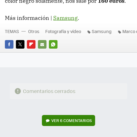
color negro solamente, nos sale por
160 euros
.
Más información |
Samsung
.
TEMAS
Otros
Fotografía y vídeo
Samsung
Marco d
FACEBOOK
TWITTER
FLIPBOARD
E-
WHATSAPP
MAIL
Comentarios cerrados
VER
6 COMENTARIOS