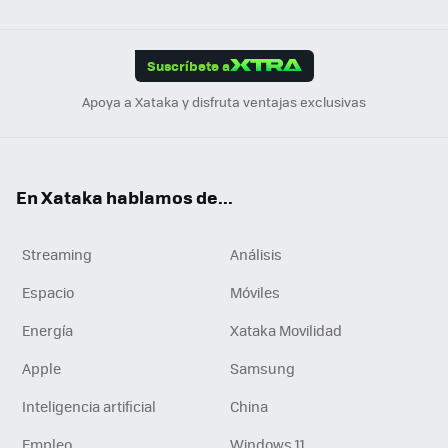
ats
ter
ebo
tub
agr
gra
boa
Link
Tikt
App
ok
e
am
m
rd
edI
ok
Suscríbete a
n
Apoya a Xataka y disfruta ventajas exclusivas
En Xataka hablamos de...
Streaming
Análisis
Espacio
Móviles
Energía
Xataka Movilidad
Apple
Samsung
Inteligencia artificial
China
Empleo
Windows 11