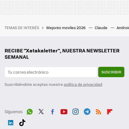
TEMAS DE INTERÉS
Mejores moviles 2026
Claude
Androi
RECIBE "Xatakaletter", NUESTRA NEWSLETTER
SEMANAL
SUSCRIBIR
Suscribiéndote aceptas nuestra
política de privacidad
Síguenos
Wh
Twit
Fac
You
Inst
Tele
RSS
Flip