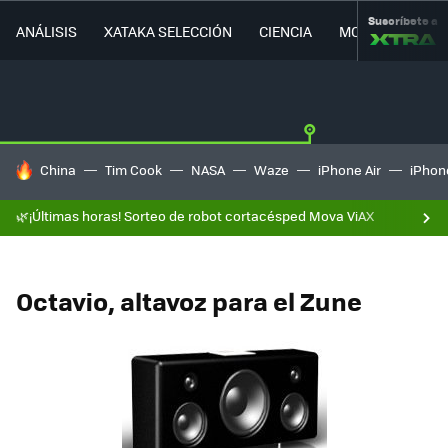
Suscríbete a
ANÁLISIS
XATAKA SELECCIÓN
CIENCIA
MOVILIDAD
HOY SE HABLA DE
China
Tim Cook
NASA
Waze
iPhone Air
iPhone
🌿¡Últimas horas! Sorteo de robot cortacésped Mova ViAX
Octavio, altavoz para el Zune